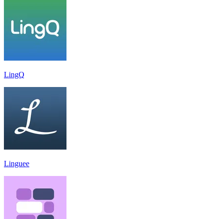
LingQ
Linguee