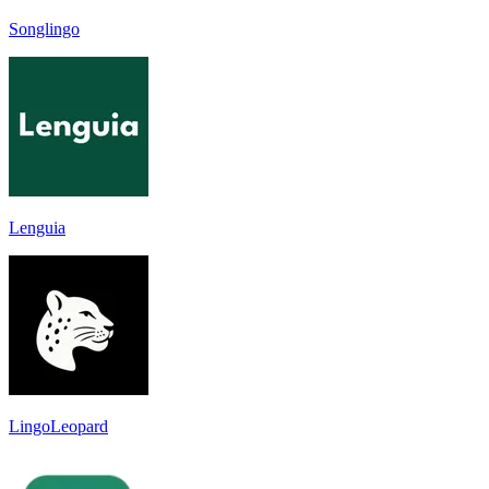
Songlingo
Lenguia
LingoLeopard