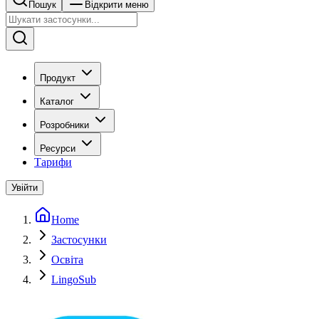
Пошук
Відкрити меню
Продукт
Каталог
Розробники
Ресурси
Тарифи
Увійти
Home
Застосунки
Освіта
LingoSub