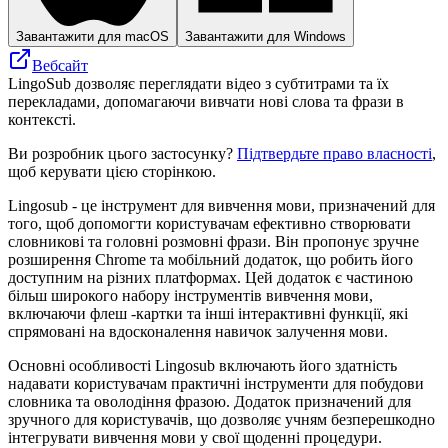
Завантажити для macOS
Завантажити для Windows
Вебсайт
LingoSub дозволяє переглядати відео з субтитрами та їх
перекладами, допомагаючи вивчати нові слова та фрази в
контексті.
Ви розробник цього застосунку?
Підтвердьте право власності
,
щоб керувати цією сторінкою.
Lingosub - це інструмент для вивчення мови, призначений для
того, щоб допомогти користувачам ефективно створювати
словникові та головні розмовні фрази. Він пропонує зручне
розширення Chrome та мобільний додаток, що робить його
доступним на різних платформах. Цей додаток є частиною
більш широкого набору інструментів вивчення мови,
включаючи флеш -картки та інші інтерактивні функції, які
спрямовані на вдосконалення навичок залучення мови.
Основні особливості Lingosub включають його здатність
надавати користувачам практичні інструменти для побудови
словника та оволодіння фразою. Додаток призначений для
зручного для користувачів, що дозволяє учням безперешкодно
інтегрувати вивчення мови у свої щоденні процедури.