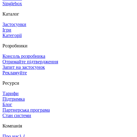
Singlebox
Каталог
Застосунки
Ігри
Категорії
Розробники
Консоль розробника
Отримайте підтвердження
Запит на застосунок
Рекламуйте
Ресурси
Тарифи
Підтримка
Блог
Партнерська програма
Стан системи
Компанія
Про нас},{