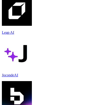
Leap AI
JocondeAI