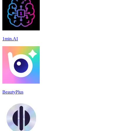
1min.AI
BeautyPlus