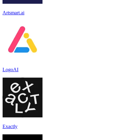
Artsmart.ai
LogoAI
Exactly