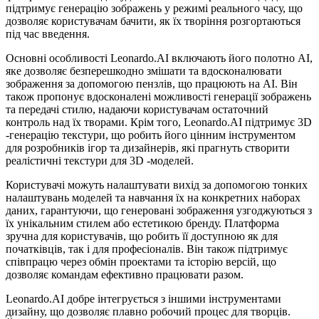
підтримує генерацію зображень у режимі реального часу, що
дозволяє користувачам бачити, як їх творіння розгортаються
під час введення.
Основні особливості Leonardo.AI включають його полотно AI,
яке дозволяє безперешкодно змішати та вдосконалювати
зображення за допомогою пензлів, що працюють на AI. Він
також пропонує вдосконалені можливості генерації зображень
та передачі стилю, надаючи користувачам остаточний
контроль над їх творами. Крім того, Leonardo.AI підтримує 3D
-генерацію текстури, що робить його цінним інструментом
для розробників ігор та дизайнерів, які прагнуть створити
реалістичні текстури для 3D -моделей.
Користувачі можуть налаштувати вихід за допомогою тонких
налаштувань моделей та навчання їх на конкретних наборах
даних, гарантуючи, що генеровані зображення узгоджуються з
їх унікальним стилем або естетикою бренду. Платформа
зручна для користувачів, що робить її доступною як для
початківців, так і для професіоналів. Він також підтримує
співпрацю через обмін проектами та історію версій, що
дозволяє командам ефективно працювати разом.
Leonardo.AI добре інтегрується з іншими інструментами
дизайну, що дозволяє плавно робочий процес для творців.