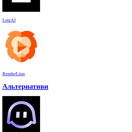
LetzAI
RenderLion
Альтернативи