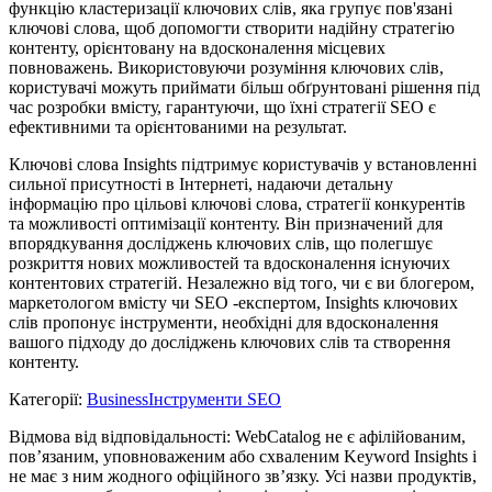
функцію кластеризації ключових слів, яка групує пов'язані
ключові слова, щоб допомогти створити надійну стратегію
контенту, орієнтовану на вдосконалення місцевих
повноважень. Використовуючи розуміння ключових слів,
користувачі можуть приймати більш обґрунтовані рішення під
час розробки вмісту, гарантуючи, що їхні стратегії SEO є
ефективними та орієнтованими на результат.
Ключові слова Insights підтримує користувачів у встановленні
сильної присутності в Інтернеті, надаючи детальну
інформацію про цільові ключові слова, стратегії конкурентів
та можливості оптимізації контенту. Він призначений для
впорядкування досліджень ключових слів, що полегшує
розкриття нових можливостей та вдосконалення існуючих
контентових стратегій. Незалежно від того, чи є ви блогером,
маркетологом вмісту чи SEO -експертом, Insights ключових
слів пропонує інструменти, необхідні для вдосконалення
вашого підходу до досліджень ключових слів та створення
контенту.
Категорії
:
Business
Інструменти SEO
Відмова від відповідальності: WebCatalog не є афілійованим,
пов’язаним, уповноваженим або схваленим Keyword Insights і
не має з ним жодного офіційного зв’язку. Усі назви продуктів,