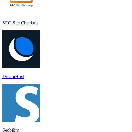
SEO Site Checkup
DreamHost
Seobility