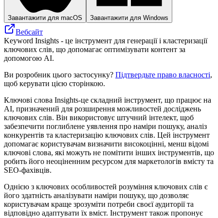
Завантажити для macOS
Завантажити для Windows
Вебсайт
Keyword Insights - це інструмент для генерації і кластеризації
ключових слів, що допомагає оптимізувати контент за
допомогою AI.
Ви розробник цього застосунку?
Підтвердьте право власності
,
щоб керувати цією сторінкою.
Ключові слова Insights-це складний інструмент, що працює на
AI, призначений для розширення можливостей досліджень
ключових слів. Він використовує штучний інтелект, щоб
забезпечити поглиблене уявлення про наміри пошуку, аналіз
конкурентів та кластеризацію ключових слів. Цей інструмент
допомагає користувачам визначити високоцінні, менш відомі
ключові слова, які можуть не помітити інших інструментів, що
робить його неоціненним ресурсом для маркетологів вмісту та
SEO-фахівців.
Однією з ключових особливостей розуміння ключових слів є
його здатність аналізувати наміри пошуку, що дозволяє
користувачам краще зрозуміти потреби своєї аудиторії та
відповідно адаптувати їх вміст. Інструмент також пропонує