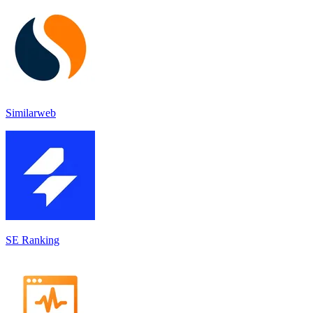
Similarweb
SE Ranking