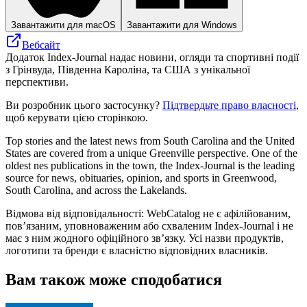
Завантажити для macOS
Завантажити для Windows
Вебсайт
Додаток Index-Journal надає новини, огляди та спортивні події
з Грінвуда, Південна Кароліна, та США з унікальної
перспективи.
Ви розробник цього застосунку?
Підтвердьте право власності
,
щоб керувати цією сторінкою.
Top stories and the latest news from South Carolina and the United
States are covered from a unique Greenville perspective. One of the
oldest nes publications in the town, the Index-Journal is the leading
source for news, obituaries, opinion, and sports in Greenwood,
South Carolina, and across the Lakelands.
Відмова від відповідальності: WebCatalog не є афілійованим,
пов’язаним, уповноваженим або схваленим Index-Journal і не
має з ним жодного офіційного зв’язку. Усі назви продуктів,
логотипи та бренди є власністю відповідних власників.
Вам також може сподобатися