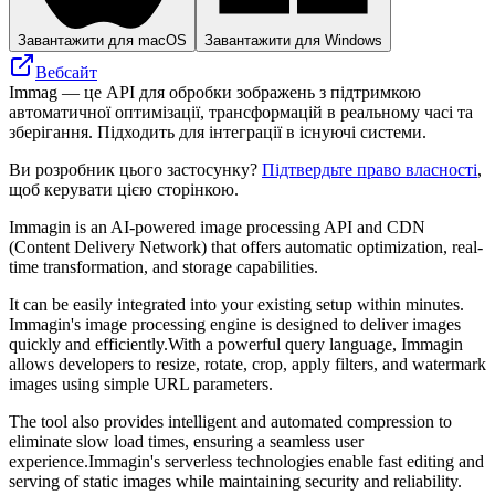
Завантажити для macOS
Завантажити для Windows
Вебсайт
Immag — це API для обробки зображень з підтримкою
автоматичної оптимізації, трансформацій в реальному часі та
зберігання. Підходить для інтеграції в існуючі системи.
Ви розробник цього застосунку?
Підтвердьте право власності
,
щоб керувати цією сторінкою.
Immagin is an AI-powered image processing API and CDN
(Content Delivery Network) that offers automatic optimization, real-
time transformation, and storage capabilities.
It can be easily integrated into your existing setup within minutes.
Immagin's image processing engine is designed to deliver images
quickly and efficiently.With a powerful query language, Immagin
allows developers to resize, rotate, crop, apply filters, and watermark
images using simple URL parameters.
The tool also provides intelligent and automated compression to
eliminate slow load times, ensuring a seamless user
experience.Immagin's serverless technologies enable fast editing and
serving of static images while maintaining security and reliability.