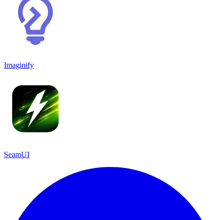
Imaginify
SeamUI