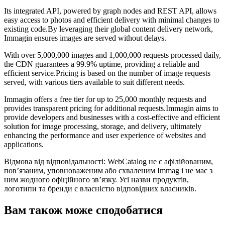
Its integrated API, powered by graph nodes and REST API, allows
easy access to photos and efficient delivery with minimal changes to
existing code.By leveraging their global content delivery network,
Immagin ensures images are served without delays.
With over 5,000,000 images and 1,000,000 requests processed daily,
the CDN guarantees a 99.9% uptime, providing a reliable and
efficient service.Pricing is based on the number of image requests
served, with various tiers available to suit different needs.
Immagin offers a free tier for up to 25,000 monthly requests and
provides transparent pricing for additional requests.Immagin aims to
provide developers and businesses with a cost-effective and efficient
solution for image processing, storage, and delivery, ultimately
enhancing the performance and user experience of websites and
applications.
Відмова від відповідальності: WebCatalog не є афілійованим,
пов’язаним, уповноваженим або схваленим Immag і не має з
ним жодного офіційного зв’язку. Усі назви продуктів,
логотипи та бренди є власністю відповідних власників.
Вам також може сподобатися