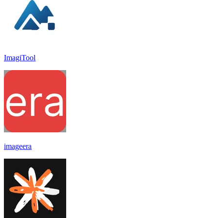
ImagiTool
imageera