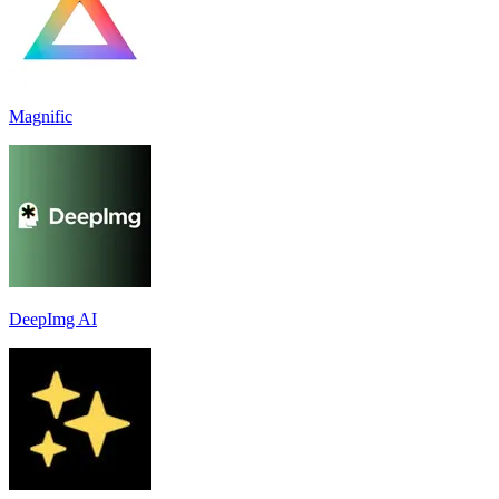
Magnific
DeepImg AI