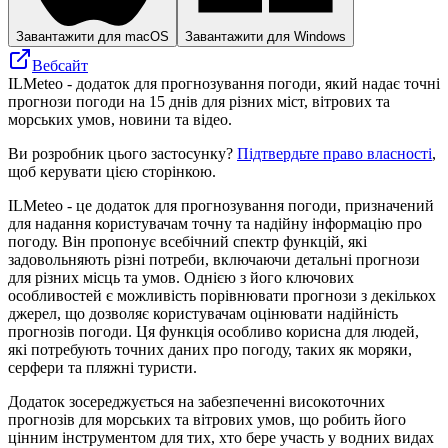
Завантажити для macOS
Завантажити для Windows
Вебсайт
ILMeteo - додаток для прогнозування погоди, який надає точні
прогнози погоди на 15 днів для різних міст, вітрових та
морських умов, новини та відео.
Ви розробник цього застосунку?
Підтвердьте право власності
,
щоб керувати цією сторінкою.
ILMeteo - це додаток для прогнозування погоди, призначений
для надання користувачам точну та надійну інформацію про
погоду. Він пропонує всебічний спектр функцій, які
задовольняють різні потреби, включаючи детальні прогнози
для різних місць та умов. Однією з його ключових
особливостей є можливість порівнювати прогнози з декількох
джерел, що дозволяє користувачам оцінювати надійність
прогнозів погоди. Ця функція особливо корисна для людей,
які потребують точних даних про погоду, таких як моряки,
серфери та пляжні туристи.
Додаток зосереджується на забезпеченні високоточних
прогнозів для морських та вітрових умов, що робить його
цінним інструментом для тих, хто бере участь у водних видах