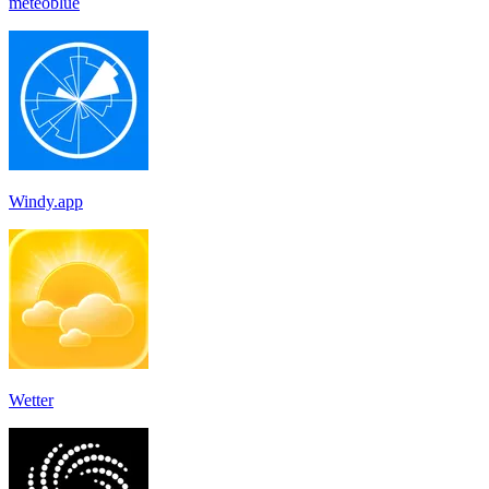
meteoblue
Windy.app
Wetter