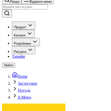
Пошук
Відкрити меню
Продукт
Каталог
Розробники
Ресурси
Тарифи
Увійти
Home
Застосунки
Погода
iLMeteo