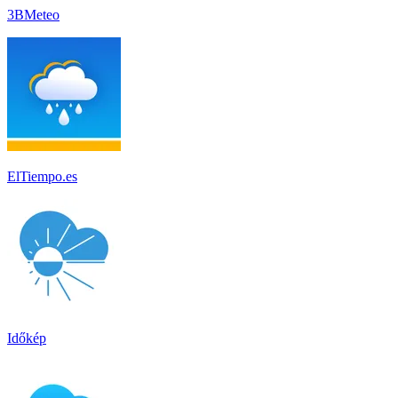
3BMeteo
ElTiempo.es
Időkép