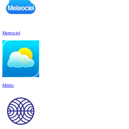
Meteociel
Météo