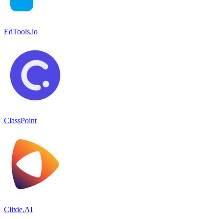
EdTools.io
ClassPoint
Clixie.AI