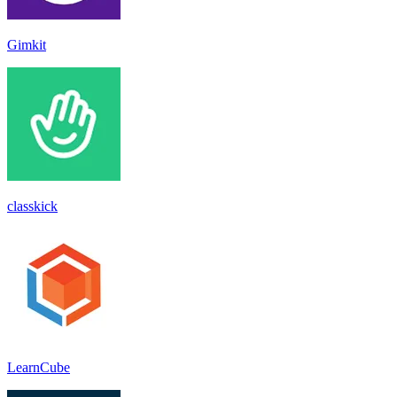
Gimkit
classkick
LearnCube