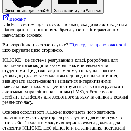
Завантажити для macOS
Завантажити для Windows
Вебсайт
iClicker - система для взаємодії в класі, яка дозволяє студентам
відповідати на запитання та брати участь в інтерактивних
навчальних заходах.
Ви розробник цього застосунку?
Підтвердьте право власності
,
щоб керувати цією сторінкою.
ICLICKE - це система реагування в класі, розроблена для
посилення взаємодії та взаємодії між викладачами та
студентами. Це дозволяє динамічну участь у навчальних
умовах, що дозволяє студентам відповідати на запитання,
відвідувати відстеження та займатися інтерактивними
навчальними заходами. Цей інструмент легко інтегрується з
системами управління навчанням (LMS), забезпечуючи
всебічну платформу для зворотного зв'язку та оцінки в режимі
реального часу.
Основні особливості ICLicker включають його здатність
полегшити участь аудиторії через зручний для користувачів
інтерфейс. Студенти можуть використовувати додаток для
студентів ICLICKE, щоб відповісти на запитання, поставлені