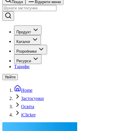
Пошук
Відкрити меню
Продукт
Каталог
Розробники
Ресурси
Тарифи
Увійти
Home
Застосунки
Освіта
iClicker