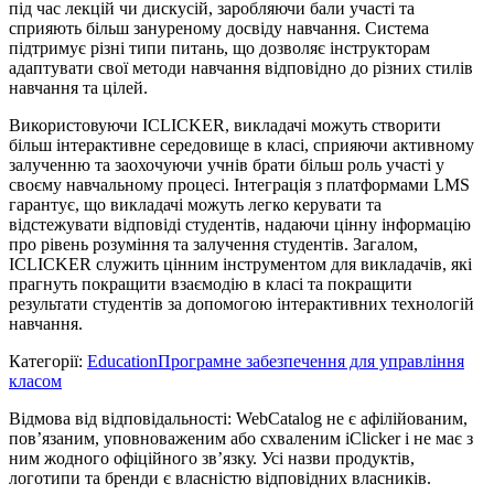
під час лекцій чи дискусій, заробляючи бали участі та
сприяють більш зануреному досвіду навчання. Система
підтримує різні типи питань, що дозволяє інструкторам
адаптувати свої методи навчання відповідно до різних стилів
навчання та цілей.
Використовуючи ICLICKER, викладачі можуть створити
більш інтерактивне середовище в класі, сприяючи активному
залученню та заохочуючи учнів брати більш роль участі у
своєму навчальному процесі. Інтеграція з платформами LMS
гарантує, що викладачі можуть легко керувати та
відстежувати відповіді студентів, надаючи цінну інформацію
про рівень розуміння та залучення студентів. Загалом,
ICLICKER служить цінним інструментом для викладачів, які
прагнуть покращити взаємодію в класі та покращити
результати студентів за допомогою інтерактивних технологій
навчання.
Категорії
:
Education
Програмне забезпечення для управління
класом
Відмова від відповідальності: WebCatalog не є афілійованим,
пов’язаним, уповноваженим або схваленим iClicker і не має з
ним жодного офіційного зв’язку. Усі назви продуктів,
логотипи та бренди є власністю відповідних власників.