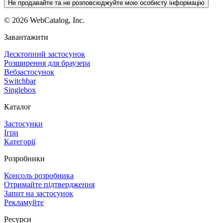
Не продавайте та не розповсюджуйте мою особисту інформацію
©
2026
WebCatalog, Inc.
Завантажити
Десктопний застосунок
Розширення для браузера
Вебзастосунок
Switchbar
Singlebox
Каталог
Застосунки
Ігри
Категорії
Розробники
Консоль розробника
Отримайте підтвердження
Запит на застосунок
Рекламуйте
Ресурси