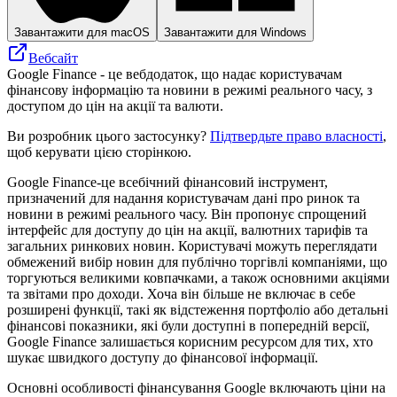
Завантажити для macOS
Завантажити для Windows
Вебсайт
Google Finance - це вебдодаток, що надає користувачам
фінансову інформацію та новини в режимі реального часу, з
доступом до цін на акції та валюти.
Ви розробник цього застосунку?
Підтвердьте право власності
,
щоб керувати цією сторінкою.
Google Finance-це всебічний фінансовий інструмент,
призначений для надання користувачам дані про ринок та
новини в режимі реального часу. Він пропонує спрощений
інтерфейс для доступу до цін на акції, валютних тарифів та
загальних ринкових новин. Користувачі можуть переглядати
обмежений вибір новин для публічно торгівлі компаніями, що
торгуються великими ковпачками, а також основними акціями
та звітами про доходи. Хоча він більше не включає в себе
розширені функції, такі як відстеження портфоліо або детальні
фінансові показники, які були доступні в попередній версії,
Google Finance залишається корисним ресурсом для тих, хто
шукає швидкого доступу до фінансової інформації.
Основні особливості фінансування Google включають ціни на