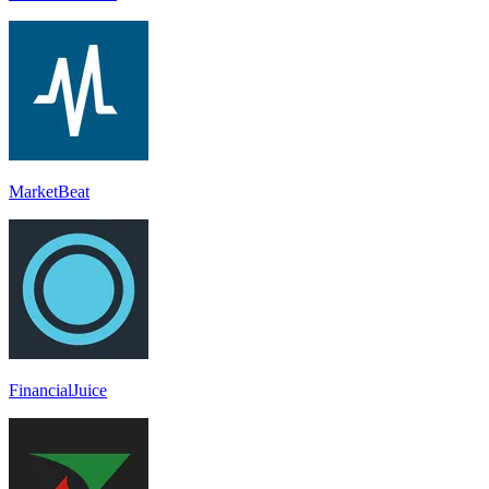
MarketBeat
FinancialJuice