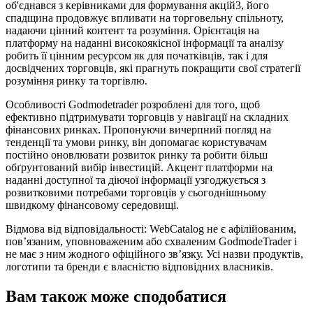
об'єднався з керівниками для формування акцій3, його
спадщина продовжує впливати на торговельну спільноту,
надаючи цінний контент та розуміння. Орієнтація на
платформу на наданні високоякісної інформації та аналізу
робить її цінним ресурсом як для початківців, так і для
досвідчених торговців, які прагнуть покращити свої стратегії
розуміння ринку та торгівлю.
Особливості Godmodetrader розроблені для того, щоб
ефективно підтримувати торговців у навігації на складних
фінансових ринках. Пропонуючи вичерпний погляд на
тенденції та умови ринку, він допомагає користувачам
постійно оновлювати розвиток ринку та робити більш
обґрунтований вибір інвестицій. Акцент платформи на
наданні доступної та діючої інформації узгоджується з
розвитковими потребами торговців у сьогоднішньому
швидкому фінансовому середовищі.
Відмова від відповідальності: WebCatalog не є афілійованим,
пов’язаним, уповноваженим або схваленим GodmodeTrader і
не має з ним жодного офіційного зв’язку. Усі назви продуктів,
логотипи та бренди є власністю відповідних власників.
Вам також може сподобатися