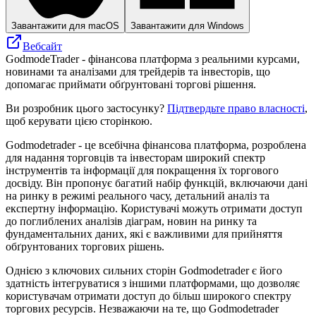
Завантажити для macOS
Завантажити для Windows
Вебсайт
GodmodeTrader - фінансова платформа з реальними курсами,
новинами та аналізами для трейдерів та інвесторів, що
допомагає приймати обґрунтовані торгові рішення.
Ви розробник цього застосунку?
Підтвердьте право власності
,
щоб керувати цією сторінкою.
Godmodetrader - це всебічна фінансова платформа, розроблена
для надання торговців та інвесторам широкий спектр
інструментів та інформації для покращення їх торгового
досвіду. Він пропонує багатий набір функцій, включаючи дані
на ринку в режимі реального часу, детальний аналіз та
експертну інформацію. Користувачі можуть отримати доступ
до поглиблених аналізів діаграм, новин на ринку та
фундаментальних даних, які є важливими для прийняття
обґрунтованих торгових рішень.
Однією з ключових сильних сторін Godmodetrader є його
здатність інтегруватися з іншими платформами, що дозволяє
користувачам отримати доступ до більш широкого спектру
торгових ресурсів. Незважаючи на те, що Godmodetrader