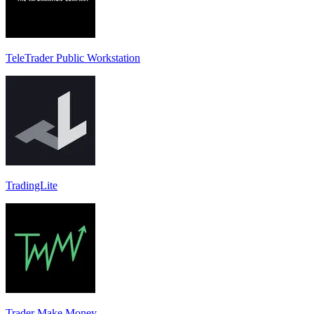
TeleTrader Public Workstation
TradingLite
Trader Make Money