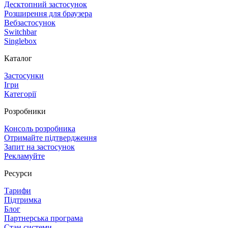
Десктопний застосунок
Розширення для браузера
Вебзастосунок
Switchbar
Singlebox
Каталог
Застосунки
Ігри
Категорії
Розробники
Консоль розробника
Отримайте підтвердження
Запит на застосунок
Рекламуйте
Ресурси
Тарифи
Підтримка
Блог
Партнерська програма
Стан системи