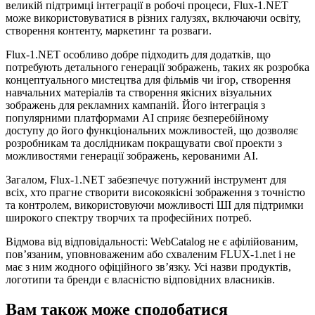
великій підтримці інтеграції в робочі процеси, Flux-1.NET
може використовуватися в різних галузях, включаючи освіту,
створення контенту, маркетинг та розваги.
Flux-1.NET особливо добре підходить для додатків, що
потребують детального генерації зображень, таких як розробка
концептуального мистецтва для фільмів чи ігор, створення
навчальних матеріалів та створення якісних візуальних
зображень для рекламних кампаній. Його інтеграція з
популярними платформами AI сприяє безперебійному
доступу до його функціональних можливостей, що дозволяє
розробникам та дослідникам покращувати свої проекти з
можливостями генерації зображень, керованими AI.
Загалом, Flux-1.NET забезпечує потужний інструмент для
всіх, хто прагне створити високоякісні зображення з точністю
та контролем, використовуючи можливості ШІ для підтримки
широкого спектру творчих та професійних потреб.
Відмова від відповідальності: WebCatalog не є афілійованим,
пов’язаним, уповноваженим або схваленим FLUX-1.net і не
має з ним жодного офіційного зв’язку. Усі назви продуктів,
логотипи та бренди є власністю відповідних власників.
Вам також може сподобатися