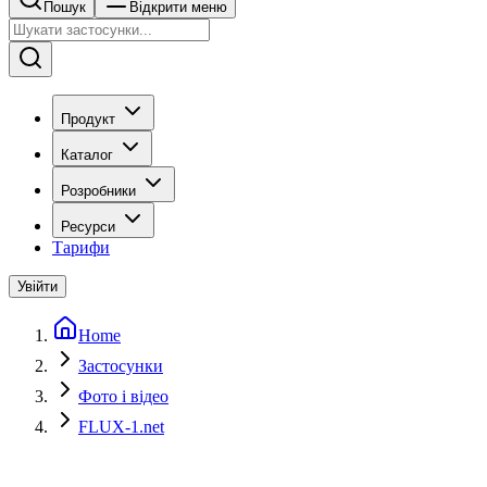
Пошук
Відкрити меню
Продукт
Каталог
Розробники
Ресурси
Тарифи
Увійти
Home
Застосунки
Фото і відео
FLUX-1.net