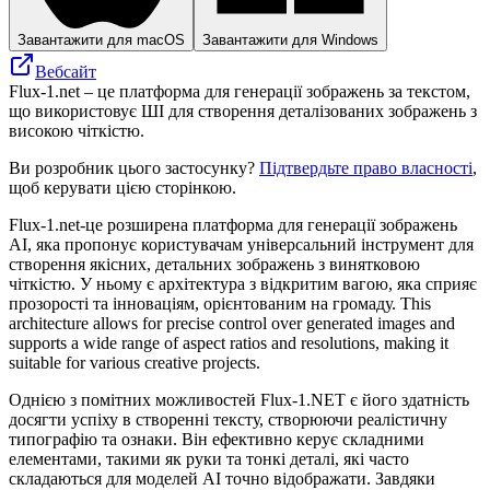
Завантажити для macOS
Завантажити для Windows
Вебсайт
Flux-1.net – це платформа для генерації зображень за текстом,
що використовує ШІ для створення деталізованих зображень з
високою чіткістю.
Ви розробник цього застосунку?
Підтвердьте право власності
,
щоб керувати цією сторінкою.
Flux-1.net-це розширена платформа для генерації зображень
AI, яка пропонує користувачам універсальний інструмент для
створення якісних, детальних зображень з винятковою
чіткістю. У ньому є архітектура з відкритим вагою, яка сприяє
прозорості та інноваціям, орієнтованим на громаду. This
architecture allows for precise control over generated images and
supports a wide range of aspect ratios and resolutions, making it
suitable for various creative projects.
Однією з помітних можливостей Flux-1.NET є його здатність
досягти успіху в створенні тексту, створюючи реалістичну
типографію та ознаки. Він ефективно керує складними
елементами, такими як руки та тонкі деталі, які часто
складаються для моделей AI точно відображати. Завдяки