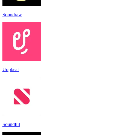
Soundraw
Uppbeat
Soundful