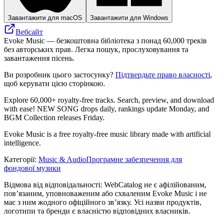
Завантажити для macOS
Завантажити для Windows
Вебсайт
Evoke Music — безкоштовна бібліотека з понад 60,000 треків
без авторських прав. Легка пошук, прослуховування та
завантаження пісень.
Ви розробник цього застосунку?
Підтвердьте право власності
,
щоб керувати цією сторінкою.
Explore 60,000+ royalty-free tracks. Search, preview, and download
with ease! NEW SONG drops daily, rankings update Monday, and
BGM Collection releases Friday.
Evoke Music is a free royalty-free music library made with artificial
intelligence.
Категорії
:
Music & Audio
Програмне забезпечення для
фондової музики
Відмова від відповідальності: WebCatalog не є афілійованим,
пов’язаним, уповноваженим або схваленим Evoke Music і не
має з ним жодного офіційного зв’язку. Усі назви продуктів,
логотипи та бренди є власністю відповідних власників.