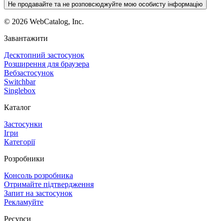
Не продавайте та не розповсюджуйте мою особисту інформацію
©
2026
WebCatalog, Inc.
Завантажити
Десктопний застосунок
Розширення для браузера
Вебзастосунок
Switchbar
Singlebox
Каталог
Застосунки
Ігри
Категорії
Розробники
Консоль розробника
Отримайте підтвердження
Запит на застосунок
Рекламуйте
Ресурси