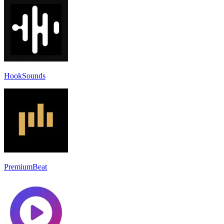
HookSounds
PremiumBeat