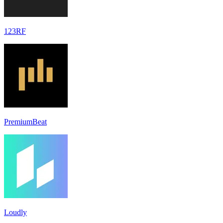
123RF
PremiumBeat
Loudly