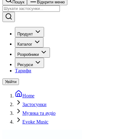
Пошук
Відкрити меню
Продукт
Каталог
Розробники
Ресурси
Тарифи
Увійти
Home
Застосунки
Музика та аудіо
Evoke Music