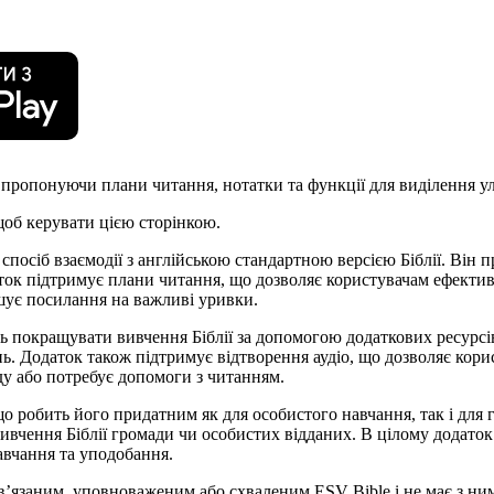
, пропонуючи плани читання, нотатки та функції для виділення у
щоб керувати цією сторінкою.
посіб взаємодії з англійською стандартною версією Біблії. Він 
аток підтримує плани читання, що дозволяє користувачам ефектив
шує посилання на важливі уривки.
ь покращувати вивчення Біблії за допомогою додаткових ресурсі
нь. Додаток також підтримує відтворення аудіо, що дозволяє кор
ду або потребує допомоги з читанням.
що робить його придатним як для особистого навчання, так і для
вчення Біблії громади чи особистих відданих. В цілому додаток 
навчання та уподобання.
ов’язаним, уповноваженим або схваленим ESV Bible і не має з ним