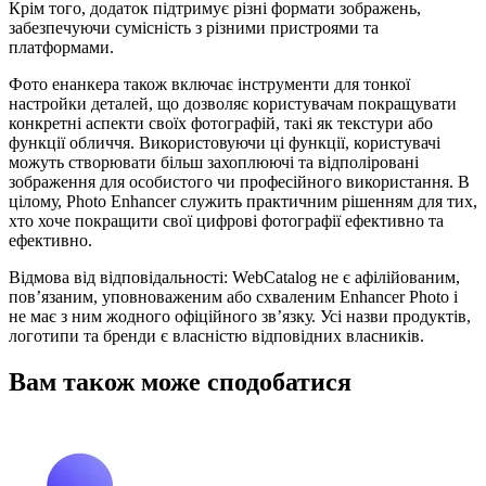
Крім того, додаток підтримує різні формати зображень,
забезпечуючи сумісність з різними пристроями та
платформами.
Фото енанкера також включає інструменти для тонкої
настройки деталей, що дозволяє користувачам покращувати
конкретні аспекти своїх фотографій, такі як текстури або
функції обличчя. Використовуючи ці функції, користувачі
можуть створювати більш захоплюючі та відполіровані
зображення для особистого чи професійного використання. В
цілому, Photo Enhancer служить практичним рішенням для тих,
хто хоче покращити свої цифрові фотографії ефективно та
ефективно.
Відмова від відповідальності: WebCatalog не є афілійованим,
пов’язаним, уповноваженим або схваленим Enhancer Photo і
не має з ним жодного офіційного зв’язку. Усі назви продуктів,
логотипи та бренди є власністю відповідних власників.
Вам також може сподобатися