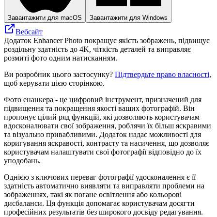
Завантажити для macOS
Завантажити для Windows
Вебсайт
Додаток Enhancer Photo покращує якість зображень, підвищує
роздільну здатність до 4K, чіткість деталей та виправляє
розмиті фото одним натисканням.
Ви розробник цього застосунку?
Підтвердьте право власності
,
щоб керувати цією сторінкою.
Фото енанкера - це цифровий інструмент, призначений для
підвищення та покращення якості ваших фотографій. Він
пропонує цілий ряд функцій, які дозволяють користувачам
вдосконалювати свої зображення, роблячи їх більш яскравими
та візуально привабливими. Додаток надає можливості для
коригування яскравості, контрасту та насичення, що дозволяє
користувачам налаштувати свої фотографії відповідно до їх
уподобань.
Однією з ключових переваг фотографії удосконалення є її
здатність автоматично виявляти та виправляти проблеми на
зображеннях, такі як погане освітлення або кольорові
дисбаланси. Ця функція допомагає користувачам досягти
професійних результатів без широкого досвіду редагування.