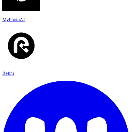
MyPhotoAI
Refini