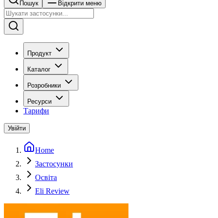
Пошук
Відкрити меню
Продукт
Каталог
Розробники
Ресурси
Тарифи
Увійти
Home
Застосунки
Освіта
Eli Review