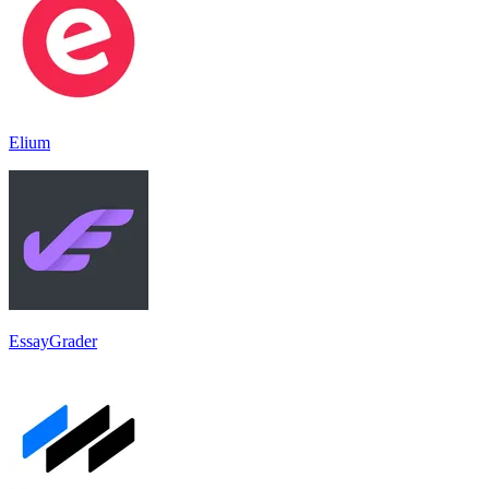
Elium
EssayGrader