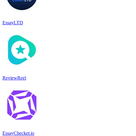
EssayLTD
ReviewReel
EssayChecker.io