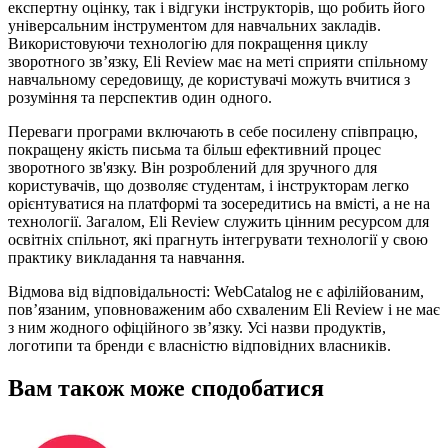
експертну оцінку, так і відгуки інструкторів, що робить його
універсальним інструментом для навчальних закладів.
Використовуючи технологію для покращення циклу
зворотного зв’язку, Eli Review має на меті сприяти спільному
навчальному середовищу, де користувачі можуть вчитися з
розуміння та перспектив один одного.
Переваги програми включають в себе посилену співпрацю,
покращену якість письма та більш ефективний процес
зворотного зв'язку. Він розроблений для зручного для
користувачів, що дозволяє студентам, і інструкторам легко
орієнтуватися на платформі та зосередитись на вмісті, а не на
технології. Загалом, Eli Review служить цінним ресурсом для
освітніх спільнот, які прагнуть інтегрувати технології у свою
практику викладання та навчання.
Відмова від відповідальності: WebCatalog не є афілійованим,
пов’язаним, уповноваженим або схваленим Eli Review і не має
з ним жодного офіційного зв’язку. Усі назви продуктів,
логотипи та бренди є власністю відповідних власників.
Вам також може сподобатися