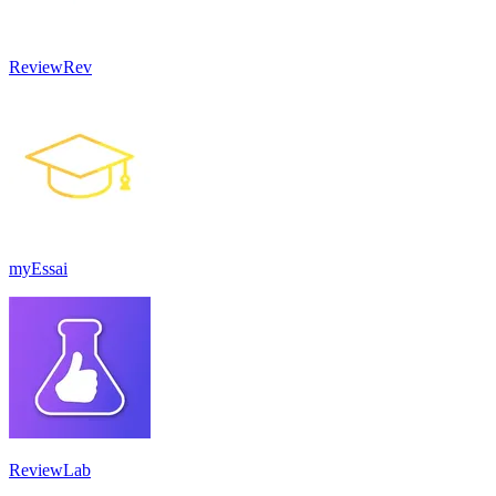
ReviewRev
myEssai
ReviewLab