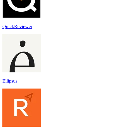
QuickReviewer
Ellipsus