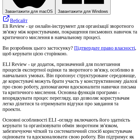
Завантажити для macOS
Завантажити для Windows
Вебсайт
Eli Review - це онлайн-інструмент для організації зворотного
зв'язку між користувачами, покращення письмових навичок та
критичного мислення в навчальному процесі.
Ви розробник цього застосунку?
Підтвердьте право власності
,
щоб керувати цією сторінкою.
ELI Review - це додаток, призначений для полегшення
процесів експертної оцінки та зворотного зв'язку, особливо в
навчальних умовах. Він пропонує структуроване середовище,
де користувачі можуть брати участь у конструктивному діалозі
про свою роботу, допомагаючи вдосконалити навички письма
та критичного мислення. Основна функція програми -
впорядкувати процес перегляду, що дозволяє користувачам
легко ділитися та отримувати відгуки про завдання та
проекти.
Основні особливості ELI -огляду включають його здатність
керувати та організовувати обмін зворотним зв'язком,
забезпечуючи чіткий та систематичний спосіб користувачам
оцінювати та вдосконалювати свою роботу. Він підтримує як