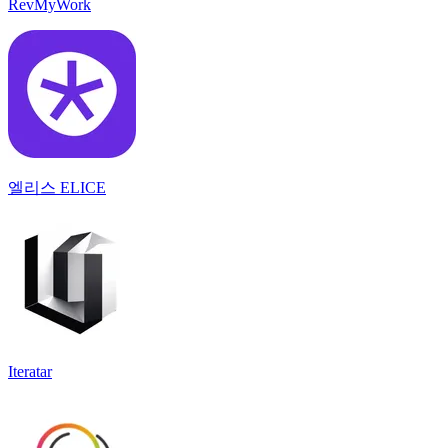
RevMyWork
엘리스 ELICE
Iteratar