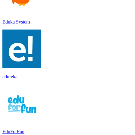
Eduka System
edureka
EduForFun