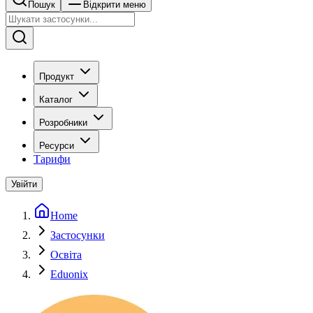
Пошук
Відкрити меню
Продукт
Каталог
Розробники
Ресурси
Тарифи
Увійти
Home
Застосунки
Освіта
Eduonix