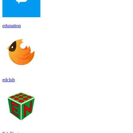
edunation
edclub