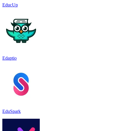
EducUp
Edaptio
EduSpark