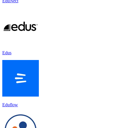
EduNect
Edus
Eduflow