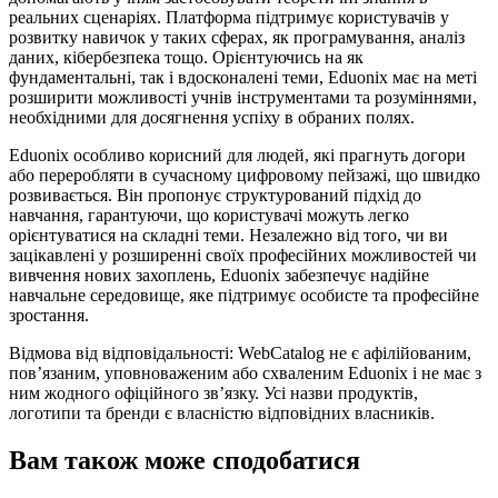
реальних сценаріях. Платформа підтримує користувачів у
розвитку навичок у таких сферах, як програмування, аналіз
даних, кібербезпека тощо. Орієнтуючись на як
фундаментальні, так і вдосконалені теми, Eduonix має на меті
розширити можливості учнів інструментами та розуміннями,
необхідними для досягнення успіху в обраних полях.
Eduonix особливо корисний для людей, які прагнуть догори
або переробляти в сучасному цифровому пейзажі, що швидко
розвивається. Він пропонує структурований підхід до
навчання, гарантуючи, що користувачі можуть легко
орієнтуватися на складні теми. Незалежно від того, чи ви
зацікавлені у розширенні своїх професійних можливостей чи
вивчення нових захоплень, Eduonix забезпечує надійне
навчальне середовище, яке підтримує особисте та професійне
зростання.
Відмова від відповідальності: WebCatalog не є афілійованим,
пов’язаним, уповноваженим або схваленим Eduonix і не має з
ним жодного офіційного зв’язку. Усі назви продуктів,
логотипи та бренди є власністю відповідних власників.
Вам також може сподобатися