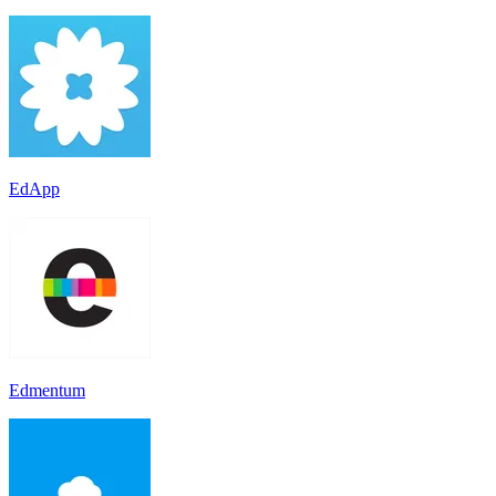
EdApp
Edmentum