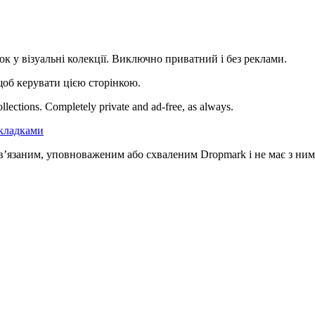
ок у візуальні колекції. Виключно приватний і без реклами.
щоб керувати цією сторінкою.
collections. Completely private and ad-free, as always.
акладками
ов’язаним, уповноваженим або схваленим Dropmark і не має з ним 