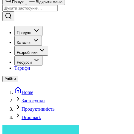
Пошук
Відкрити меню
Продукт
Каталог
Розробники
Ресурси
Тарифи
Увійти
Home
Застосунки
Продуктивність
Dropmark