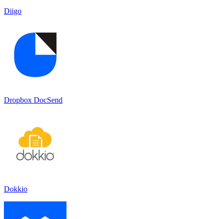
Diigo
Dropbox DocSend
Dokkio