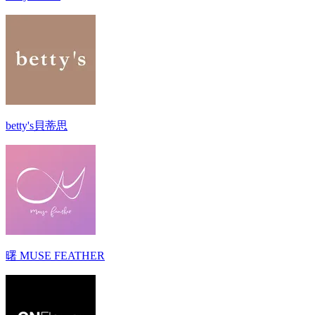
betty's貝蒂思
曙 MUSE FEATHER