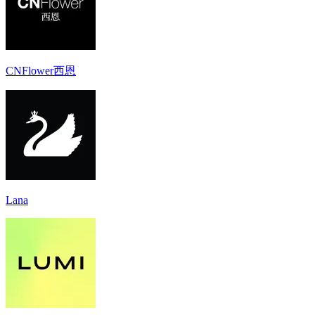
CNFlower西恩
Lana