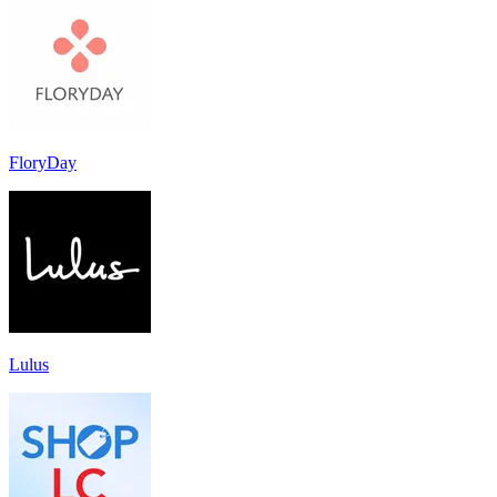
FloryDay
Lulus