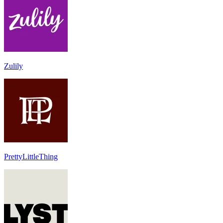
Zulily
PrettyLittleThing