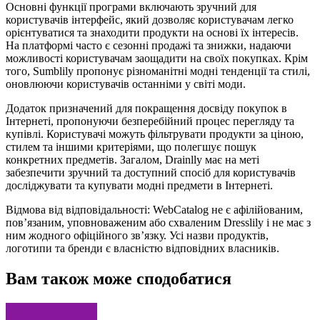
Основні функції програми включають зручний для
користувачів інтерфейс, який дозволяє користувачам легко
орієнтуватися та знаходити продукти на основі їх інтересів.
На платформі часто є сезонні продажі та знижки, надаючи
можливості користувачам заощадити на своїх покупках. Крім
того, Sumblily пропонує різноманітні модні тенденції та стилі,
оновлюючи користувачів останніми у світі моди.
Додаток призначений для покращення досвіду покупок в
Інтернеті, пропонуючи безперебійний процес перегляду та
купівлі. Користувачі можуть фільтрувати продукти за ціною,
стилем та іншими критеріями, що полегшує пошук
конкретних предметів. Загалом, Drainlly має на меті
забезпечити зручний та доступний спосіб для користувачів
досліджувати та купувати модні предмети в Інтернеті.
Відмова від відповідальності: WebCatalog не є афілійованим,
пов’язаним, уповноваженим або схваленим Dresslily і не має з
ним жодного офіційного зв’язку. Усі назви продуктів,
логотипи та бренди є власністю відповідних власників.
Вам також може сподобатися