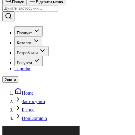
Пошук
Відкрити меню
Продукт
Каталог
Розробники
Ресурси
Тарифи
Увійти
Home
Застосунки
Бізнес
DonDominio