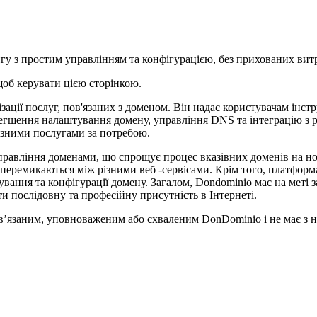
нгу з простим управлінням та конфігурацією, без прихованих витр
щоб керувати цією сторінкою.
ації послуг, пов'язаних з доменом. Він надає користувачам інстр
егшення налаштування домену, управління DNS та інтеграцію з р
ізними послугами за потребою.
равління доменами, що спрощує процес вказівних доменів на нов
 перемикаються між різними веб -сервісами. Крім того, платформ
вання та конфігурації домену. Загалом, Dondominio має на меті 
 послідовну та професійну присутність в Інтернеті.
ов’язаним, уповноваженим або схваленим DonDominio і не має з н