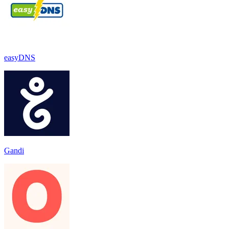
easyDNS
Gandi