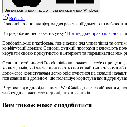
Завантажити для macOS
Завантажити для Windows
Вебсайт
Dondominio - це платформа для реєстрації доменів та веб-хости
Ви розробник цього застосунку?
Підтвердьте право власності
, 
Dondominio-це платформа, призначена для управління та оптиміз
конфігурації домену. Основні функції програми включають пол
керувати своєю присутністю в Інтернеті та перемикатися між р
Основні особливості Dondominio включають в себе спрощене уп
користувачів, які часто оновлюють свої онлайн -платформи або
допомагає користувачам легко орієнтуватися на складні налашту
пов'язаними з доменом, що полегшує користувачам підтримувати
Відмова від відповідальності: WebCatalog не є афілійованим, п
та бренди є власністю відповідних власників.
Вам також може сподобатися