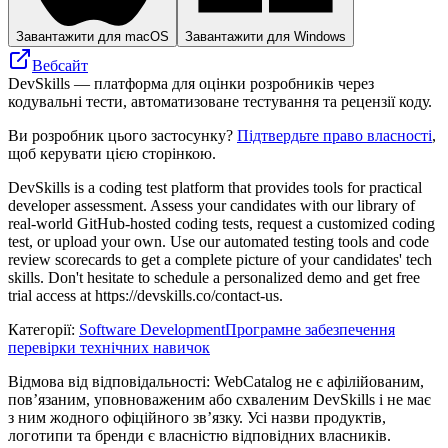
Завантажити для macOS
Завантажити для Windows
Вебсайт
DevSkills — платформа для оцінки розробників через
кодувальні тести, автоматизоване тестування та рецензії коду.
Ви розробник цього застосунку?
Підтвердьте право власності
,
щоб керувати цією сторінкою.
DevSkills is a coding test platform that provides tools for practical
developer assessment. Assess your candidates with our library of
real-world GitHub-hosted coding tests, request a customized coding
test, or upload your own. Use our automated testing tools and code
review scorecards to get a complete picture of your candidates' tech
skills. Don't hesitate to schedule a personalized demo and get free
trial access at https://devskills.co/contact-us.
Категорії
:
Software Development
Програмне забезпечення
перевірки технічних навичок
Відмова від відповідальності: WebCatalog не є афілійованим,
пов’язаним, уповноваженим або схваленим DevSkills і не має
з ним жодного офіційного зв’язку. Усі назви продуктів,
логотипи та бренди є власністю відповідних власників.