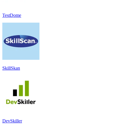
TestDome
SkillSkan
DevSkiller