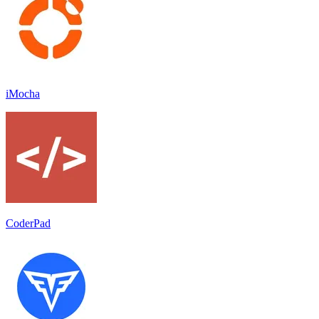
iMocha
CoderPad