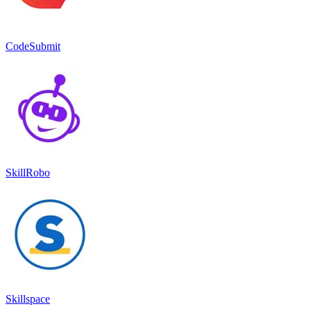
CodeSubmit
SkillRobo
Skillspace