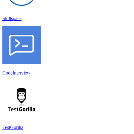
Skillspace
CodeInterview
TestGorilla