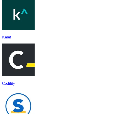
Karat
Codility