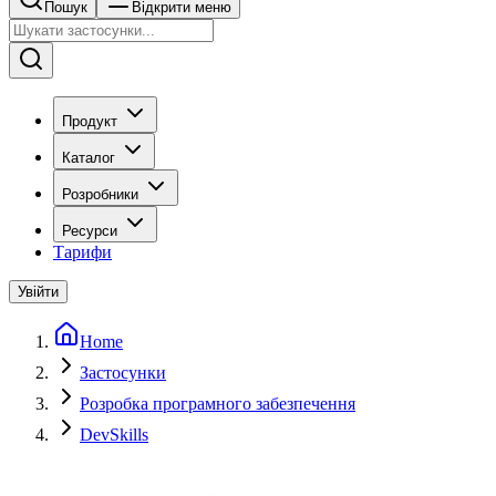
Пошук
Відкрити меню
Продукт
Каталог
Розробники
Ресурси
Тарифи
Увійти
Home
Застосунки
Розробка програмного забезпечення
DevSkills