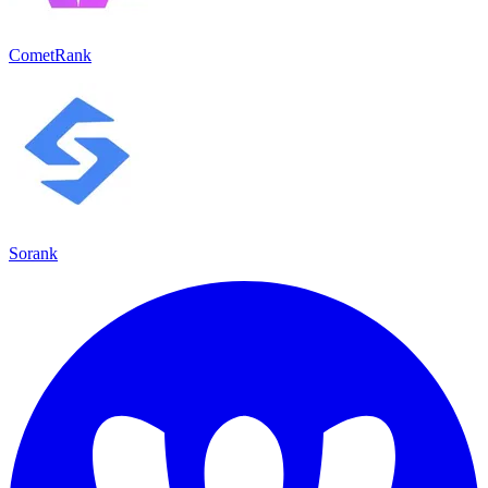
CometRank
Sorank