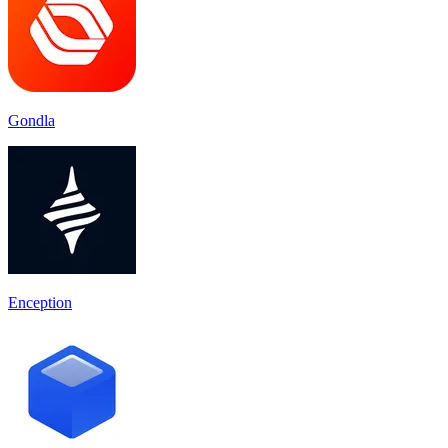
Gondla
Enception