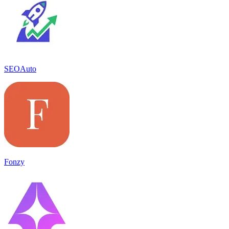
SEOAuto
Fonzy