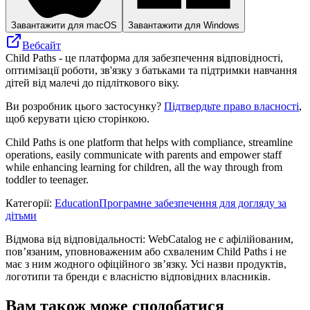
Завантажити для macOS
Завантажити для Windows
Вебсайт
Child Paths - це платформа для забезпечення відповідності,
оптимізації роботи, зв'язку з батьками та підтримки навчання
дітей від малечі до підліткового віку.
Ви розробник цього застосунку?
Підтвердьте право власності
,
щоб керувати цією сторінкою.
Child Paths is one platform that helps with compliance, streamline
operations, easily communicate with parents and empower staff
while enhancing learning for children, all the way through from
toddler to teenager.
Категорії
:
Education
Програмне забезпечення для догляду за
дітьми
Відмова від відповідальності: WebCatalog не є афілійованим,
пов’язаним, уповноваженим або схваленим Child Paths і не
має з ним жодного офіційного зв’язку. Усі назви продуктів,
логотипи та бренди є власністю відповідних власників.
Вам також може сподобатися