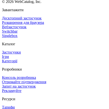
©
2026
WebCatalog, Inc.
Завантажити
Десктопний застосунок
Розширення для браузера
Вебзастосунок
Switchbar
Singlebox
Каталог
Застосунки
Ігри
Категорії
Розробники
Консоль розробника
Отримайте підтвердження
Запит на застосунок
Рекламуйте
Ресурси
Тарифи