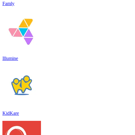
Famly
Illumine
KidKare