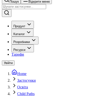
Пошук
Відкрити меню
Продукт
Каталог
Розробники
Ресурси
Тарифи
Увійти
Home
Застосунки
Освіта
Child Paths