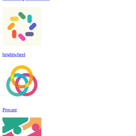
brightwheel
Procare