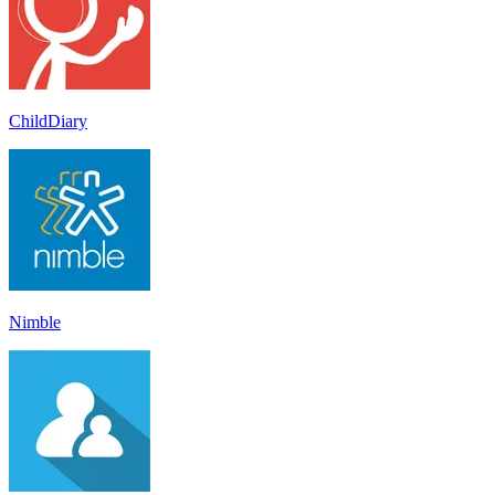
ChildDiary
Nimble