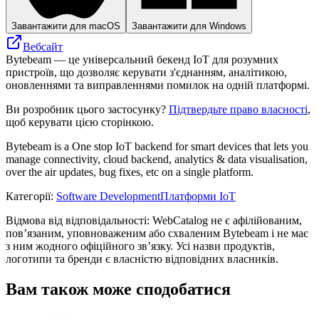
Завантажити для macOS
Завантажити для Windows
Вебсайт
Bytebeam — це універсальний бекенд IoT для розумних
пристроїв, що дозволяє керувати з'єднанням, аналітикою,
оновленнями та виправленнями помилок на одній платформі.
Ви розробник цього застосунку?
Підтвердьте право власності
,
щоб керувати цією сторінкою.
Bytebeam is a One stop IoT backend for smart devices that lets you
manage connectivity, cloud backend, analytics & data visualisation,
over the air updates, bug fixes, etc on a single platform.
Категорії
:
Software Development
Платформи IoT
Відмова від відповідальності: WebCatalog не є афілійованим,
пов’язаним, уповноваженим або схваленим Bytebeam і не має
з ним жодного офіційного зв’язку. Усі назви продуктів,
логотипи та бренди є власністю відповідних власників.
Вам також може сподобатися