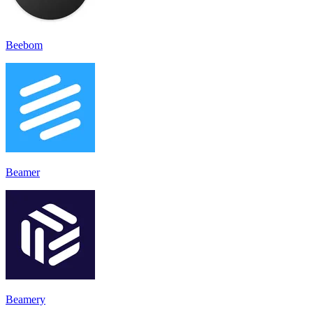
Beebom
Beamer
Beamery