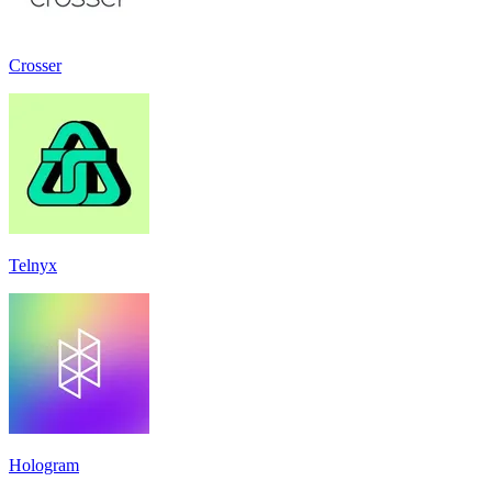
Crosser
Telnyx
Hologram