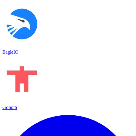
EagleIO
Golioth