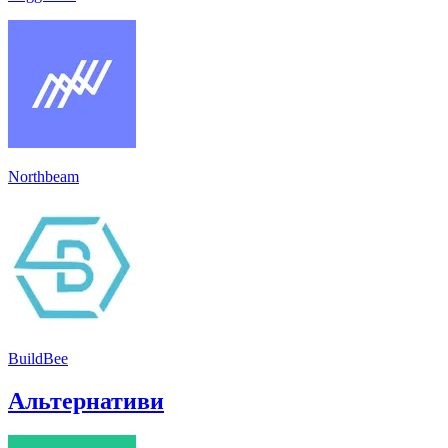
Northbeam
BuildBee
Альтернативи