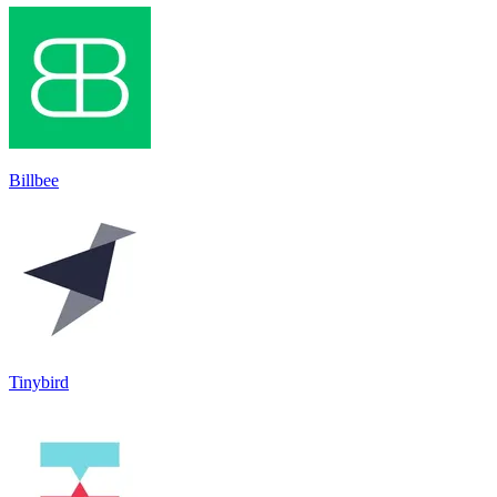
Billbee
Tinybird