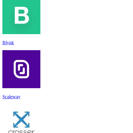
Blynk
Scaleway