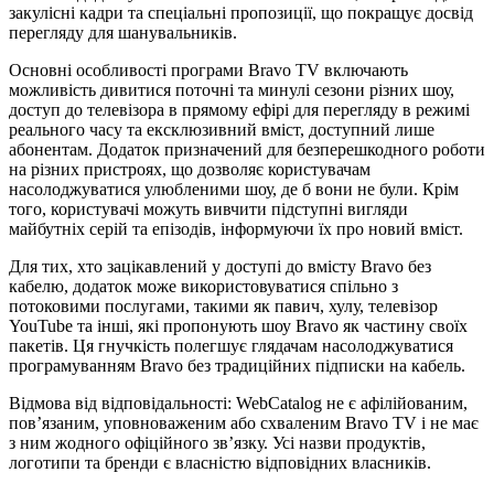
закулісні кадри та спеціальні пропозиції, що покращує досвід
перегляду для шанувальників.
Основні особливості програми Bravo TV включають
можливість дивитися поточні та минулі сезони різних шоу,
доступ до телевізора в прямому ефірі для перегляду в режимі
реального часу та ексклюзивний вміст, доступний лише
абонентам. Додаток призначений для безперешкодного роботи
на різних пристроях, що дозволяє користувачам
насолоджуватися улюбленими шоу, де б вони не були. Крім
того, користувачі можуть вивчити підступні вигляди
майбутніх серій та епізодів, інформуючи їх про новий вміст.
Для тих, хто зацікавлений у доступі до вмісту Bravo без
кабелю, додаток може використовуватися спільно з
потоковими послугами, такими як павич, хулу, телевізор
YouTube та інші, які пропонують шоу Bravo як частину своїх
пакетів. Ця гнучкість полегшує глядачам насолоджуватися
програмуванням Bravo без традиційних підписки на кабель.
Відмова від відповідальності: WebCatalog не є афілійованим,
пов’язаним, уповноваженим або схваленим Bravo TV і не має
з ним жодного офіційного зв’язку. Усі назви продуктів,
логотипи та бренди є власністю відповідних власників.