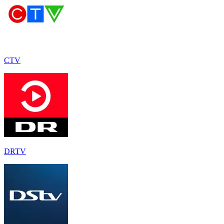
CTV
DRTV