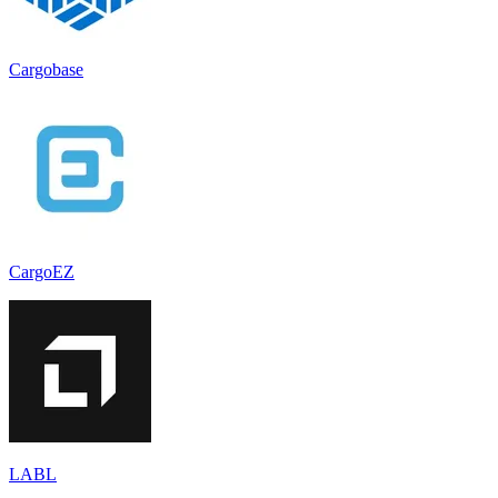
Cargobase
CargoEZ
LABL