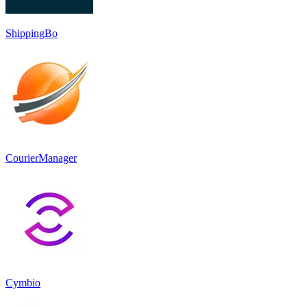
ShippingBo
CourierManager
Cymbio