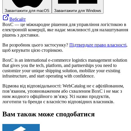
Завантажити для macOS
Завантажити для Windows
Вебсайт
BoxC — це міжнародне рішення для управління логістикою в
електронній комерції, яке надає можливості для налаштування
рішень з доставки.
Ви розробник цього застосунку?
Підтвердьте право власності
,
щоб керувати цією сторінкою.
BoxC is an international e-commerce logistics management solution
that gives you the tech, platform, and partnerships you need to
customize your unique shipping solution, mobilize your existing
infrastructure, and start operating with confidence.
Відмова від відповідальності: WebCatalog не є афілійованим,
пов’язаним, уповноваженим або схваленим BoxC і не має з
ним жодного офіційного зв’язку. Усі назви продуктів,
логотипи та бренди є власністю відповідних власників.
Вам також може сподобатися