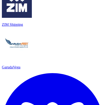
ZIM Shipping
GarudaVega