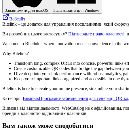
Завантажити для macOS
Завантажити для Windows
Вебсайт
Bitelink – це додаток для управління посиланнями, який скороч
Ви розробник цього застосунку?
Підтвердьте право власності
, 
Welcome to Bitelink – where innovation meets convenience in the wo
Why Bitelink?
Transform long, complex URLs into concise, powerful links effo
Create customizable QR codes that bridge the gap between your 
Dive deep into your link performance with robust analytics, gain
Keep your important links organized and accessible in one dyn
Bitelink is here to elevate your online presence, streamline your shari
Категорії
:
Business
Програмне забезпечення для генерації QR-ко
Відмова від відповідальності: WebCatalog не є афілійованим, по
бренди є власністю відповідних власників.
Вам також може сподобатися