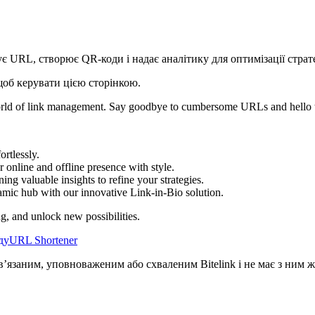
ує URL, створює QR-коди і надає аналітику для оптимізації страт
щоб керувати цією сторінкою.
rld of link management. Say goodbye to cumbersome URLs and hello to 
rtlessly.
online and offline presence with style.
ing valuable insights to refine your strategies.
amic hub with our innovative Link-in-Bio solution.
ng, and unlock new possibilities.
ду
URL Shortener
в’язаним, уповноваженим або схваленим Bitelink і не має з ним ж