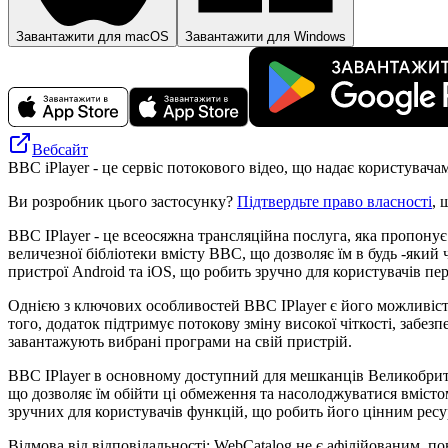
Завантажити для macOS
Завантажити для Windows
Вебсайт
BBC iPlayer - це сервіс потокового відео, що надає користувача
Ви розробник цього застосунку?
Підтвердьте право власності
, 
BBC IPlayer - це всеосяжна трансляційна послуга, яка пропонує
величезної бібліотеки вмісту BBC, що дозволяє їм в будь -яки
пристрої Android та iOS, що робить зручно для користувачів пер
Однією з ключових особливостей BBC IPlayer є його можливіст
того, додаток підтримує потокову зміну високої чіткості, забез
завантажують вибрані програми на свій пристрій.
BBC IPlayer в основному доступний для мешканців Великобрита
що дозволяє їм обійти ці обмеження та насолоджуватися вмістом
зручних для користувачів функцій, що робить його цінним ресу
Відмова від відповідальності: WebCatalog не є афілійованим, п