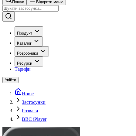
Пошук
Відкрити меню
Продукт
Каталог
Розробники
Ресурси
Тарифи
Увійти
Home
Застосунки
Розваги
BBC iPlayer