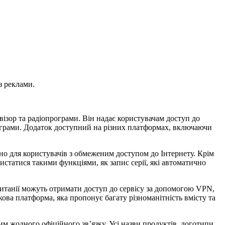
з реклами.
візор та радіопрограми. Він надає користувачам доступ до
програми. Додаток доступний на різних платформах, включаючи
но для користувачів з обмеженим доступом до Інтернету. Крім
истатися такими функціями, як запис серії, які автоматично
итанії можуть отримати доступ до сервісу за допомогою VPN,
ова платформа, яка пропонує багату різноманітність вмісту та
им жодного офіційного зв’язку. Усі назви продуктів, логотипи