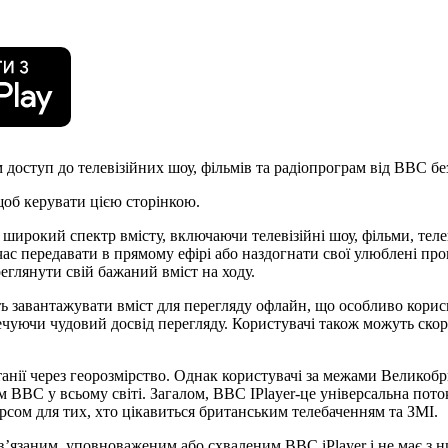
м доступ до телевізійних шоу, фільмів та радіопрограм від BBC бе
щоб керувати цією сторінкою.
 широкий спектр вмісту, включаючи телевізійні шоу, фільми, теле
й час передавати в прямому ефірі або наздогнати свої улюблені 
еглянути свій бажаний вміст на ходу.
ь завантажувати вміст для перегляду офлайн, що особливо корис
печуючи чудовий досвід перегляду. Користувачі також можуть скор
нії через георозмірство. Однак користувачі за межами Великобр
 BBC у всьому світі. Загалом, BBC IPlayer-це універсальна поток
рсом для тих, хто цікавиться британським телебаченням та ЗМІ.
ов’язаним, уповноваженим або схваленим BBC iPlayer і не має з н