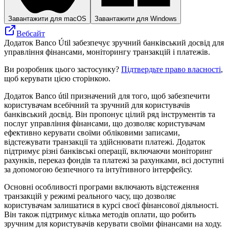
Завантажити для macOS
Завантажити для Windows
Вебсайт
Додаток Banco Útil забезпечує зручний банківський досвід для
управління фінансами, моніторингу транзакцій і платежів.
Ви розробник цього застосунку?
Підтвердьте право власності
,
щоб керувати цією сторінкою.
Додаток Banco útil призначений для того, щоб забезпечити
користувачам всебічний та зручний для користувачів
банківський досвід. Він пропонує цілий ряд інструментів та
послуг управління фінансами, що дозволяє користувачам
ефективно керувати своїми обліковими записами,
відстежувати транзакції та здійснювати платежі. Додаток
підтримує різні банківські операції, включаючи моніторинг
рахунків, переказ фондів та платежі за рахунками, всі доступні
за допомогою безпечного та інтуїтивного інтерфейсу.
Основні особливості програми включають відстеження
транзакцій у режимі реального часу, що дозволяє
користувачам залишатися в курсі своєї фінансової діяльності.
Він також підтримує кілька методів оплати, що робить
зручним для користувачів керувати своїми фінансами на ходу.