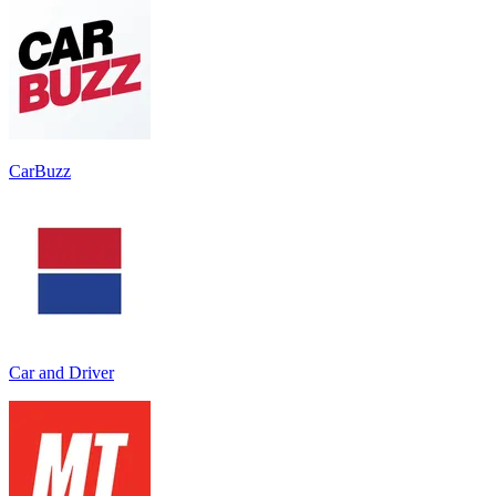
CarBuzz
Car and Driver