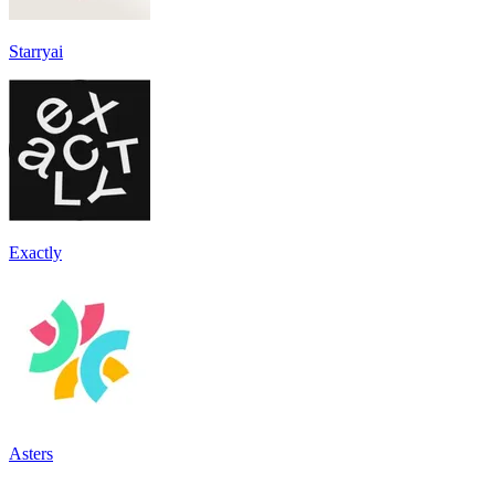
Starryai
Exactly
Asters