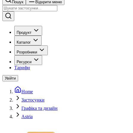
Пошук
Відкрити меню
Продукт
Каталог
Розробники
Ресурси
Тарифи
Увійти
Home
Застосунки
Графіка та дизайн
Astria