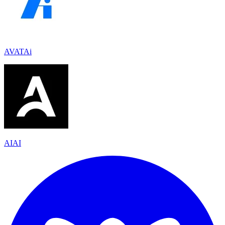
AVATAi
AIAI