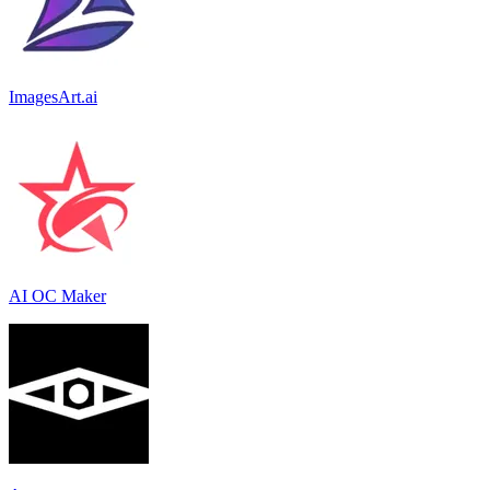
ImagesArt.ai
AI OC Maker