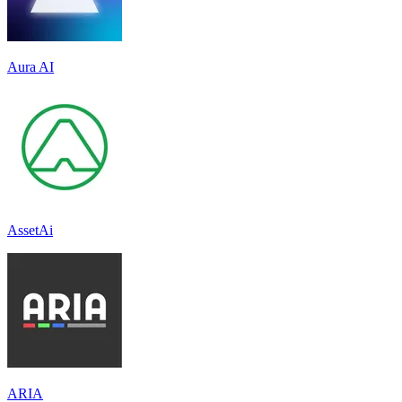
Aura AI
AssetAi
ARIA