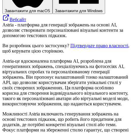
Завантажити для macOS
Завантажити для Windows
Вебсайт
Astria - платформа для генерації зображень на основі AI,
дозволяє створювати персоналізовані візуальні контенти за
допомогою текстових підказок.
Ви розробник цього застосунку?
Підтвердьте право власності
,
щоб керувати цією сторінкою.
Astria-це вдосконалена платформа AI, розроблена для
генеративних зображень, спеціалізуючись на фотосесіях AI,
віртуальних спробах та персоналізованому генерації
зображень. Він пропонує налаштований тонко налаштований
API, що дозволяє користувачам зберігати унікальні стилі у
своїх створених зображеннях. Ця платформа особливо
корисна для створення індивідуального візуального контенту,
такого як персоналізовані аватари або віртуальні моделі моди,
використовуючи зображення, що надаються користувачем.
Можливості Astria включають генерування зображень на
основі текстових підказок, що робить його придатним для
додатків, де потрібні конкретні візуальні стилі або теми.
Фокус платформи на збереженні стилю гарантує, що створені