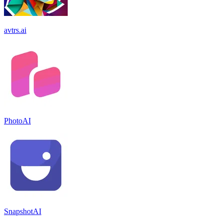
avtrs.ai
PhotoAI
SnapshotAI