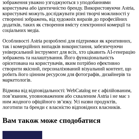
зображення уважно узгоджуються з уподобаннями
користувача або ідентичністю бренду. Використовуючи Astria,
користувачі можуть досліджувати різні творчі можливості у
створенні зображень, від художніх виразів до професійних
додатків, таких як створення вмісту електронної комерції та
соціальних медіа.
Особливості Astria розроблені для підтримки як креативних,
так і комерційних випадків використання, забезпечуючи
універсальний інструмент для всіх, хто цікавить AI-генерацію
зображень та налаштування. Його функціональність
орієнтована на користувачів, яким потрібно ефективно
створити якісний, персоналізований візуальний контент, що
робить його цінним ресурсом для фотографів, дизайнерів та
маркетологів.
Відмова від відповідальності: WebCatalog не є афілійованим,
пов’язаним, уповноваженим або схваленим Astria і не має з
ним жодного офіційного зв’язку. Усі назви продуктів,
логотипи та бренди є власністю відповідних власників.
Вам також може сподобатися