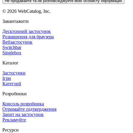
Не продавайте та не розповсюджуйте мою особисту інформацію
©
2026
WebCatalog, Inc.
Завантажити
Десктопний застосунок
Розширення для браузера
Вебзастосунок
Switchbar
Singlebox
Каталог
Застосунки
Ігри
Категорії
Розробники
Консоль розробника
Отримайте підтвердження
Запит на застосунок
Рекламуйте
Ресурси