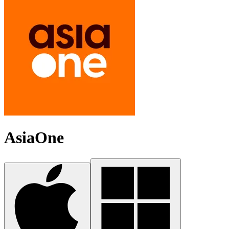
AsiaOne