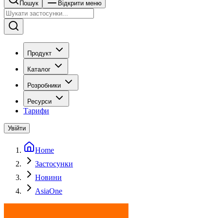
Пошук
Відкрити меню
Продукт
Каталог
Розробники
Ресурси
Тарифи
Увійти
Home
Застосунки
Новини
AsiaOne