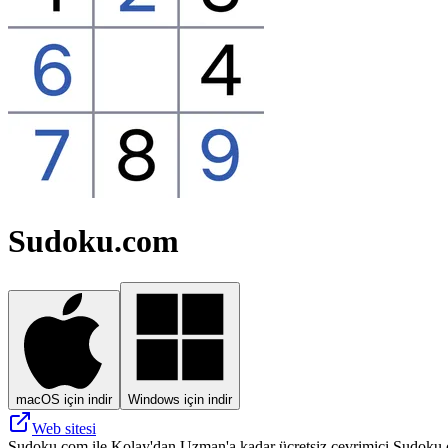
Sudoku.com
macOS için indir
Windows için indir
Web sitesi
Sudoku.com ile Kolay'dan Uzman'a kadar ücretsiz çevrimiçi Sudoku 