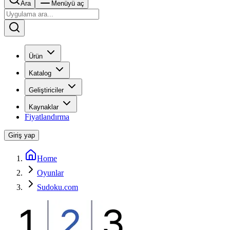
Ara
Menüyü aç
Ürün
Katalog
Geliştiriciler
Kaynaklar
Fiyatlandırma
Giriş yap
Home
Oyunlar
Sudoku.com