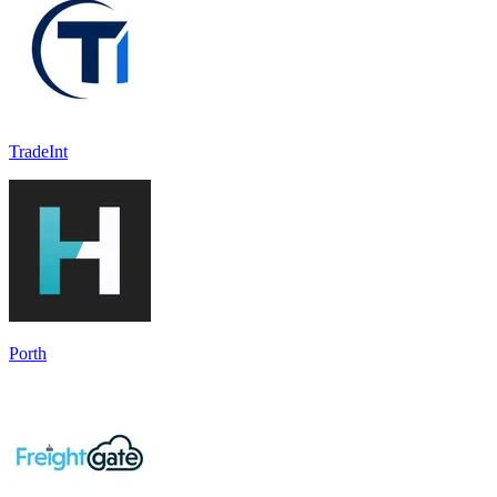
TradeInt
Porth