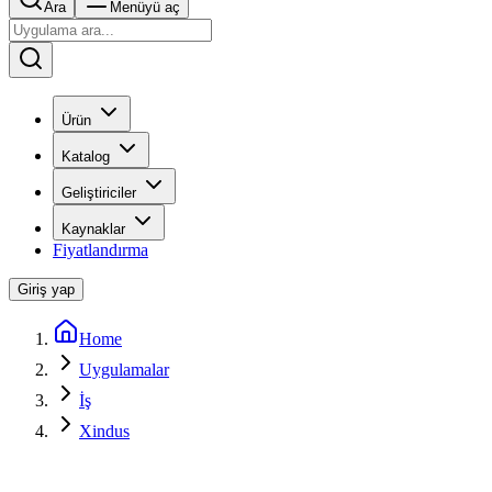
Ara
Menüyü aç
Ürün
Katalog
Geliştiriciler
Kaynaklar
Fiyatlandırma
Giriş yap
Home
Uygulamalar
İş
Xindus