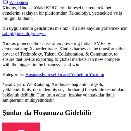
Web sitesi
Xindus, Hindistan'daki KOBİ'lerin küresel ticarette rekabet
etmelerini sağlayan bir platformdur. Teknolojiyi, yetenekleri ve iş
birliğini kullanır.
Bu uygulamanın geliştiricisi misiniz? Bu liste kaydını yönetmek için
sahipliğinizi doğrulayın
.
Xindus pioneers the cause of empowering Indian SMEs by
democratizing X-border trade. Xindus harnesses the transformative
power of Technology, Talent, Collaboration, & Community, to
ensure that SMEs exporting to global markets can now compete
with the biggest in the business – and win!
Kategoriler
:
Business
Küresel Ticaret Yönetimi Yazılımı
Yasal Uyarı: WebCatalog, Xindus ile bağlantılı, ilişkili,
yetkilendirilmiş, desteklenmiş veya herhangi bir şekilde resmî olarak
bağlantılı değildir. Tüm ürün adları, logolar ve markalar ilgili
sahiplerinin mülkiyetindedir.
Şunlar da Hoşunuza Gidebilir