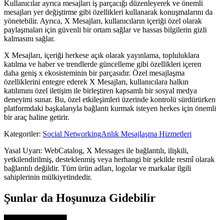
Kullanıcılar ayrıca mesajları iş parçacığı düzenleyerek ve önemli
mesajları yer değiştirme gibi özellikleri kullanarak konuşmalarını da
yönetebilir. Ayrıca, X Mesajları, kullanıcıların içeriği özel olarak
paylaşmaları için güvenli bir ortam sağlar ve hassas bilgilerin gizli
kalmasını sağlar.
X Mesajları, içeriği herkese açık olarak yayınlama, topluluklara
katılma ve haber ve trendlerde güncelleme gibi özellikleri içeren
daha geniş x ekosisteminin bir parçasıdır. Özel mesajlaşma
özelliklerini entegre ederek X Mesajları, kullanıcılara halkın
katılımını özel iletişim ile birleştiren kapsamlı bir sosyal medya
deneyimi sunar. Bu, özel etkileşimleri üzerinde kontrolü sürdürürken
platformdaki başkalarıyla bağlantı kurmak isteyen herkes için önemli
bir araç haline getirir.
Kategoriler
:
Social Networking
Anlık Mesajlaşma Hizmetleri
Yasal Uyarı: WebCatalog, X Messages ile bağlantılı, ilişkili,
yetkilendirilmiş, desteklenmiş veya herhangi bir şekilde resmî olarak
bağlantılı değildir. Tüm ürün adları, logolar ve markalar ilgili
sahiplerinin mülkiyetindedir.
Şunlar da Hoşunuza Gidebilir