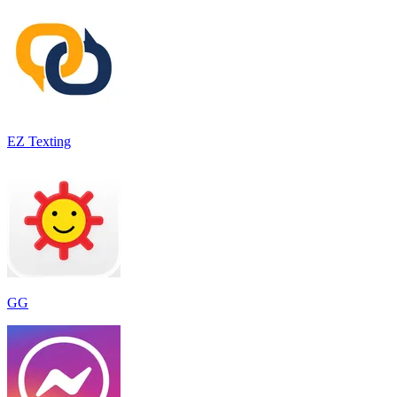
EZ Texting
GG