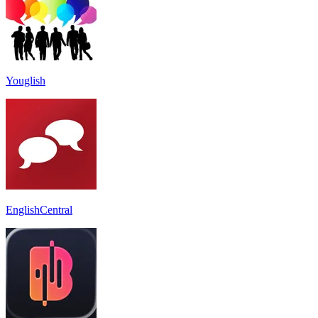
Youglish
EnglishCentral