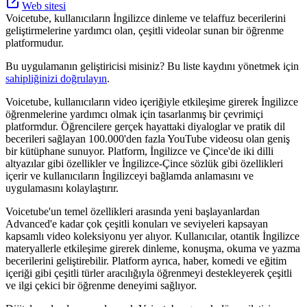
Web sitesi
Voicetube, kullanıcıların İngilizce dinleme ve telaffuz becerilerini
geliştirmelerine yardımcı olan, çeşitli videolar sunan bir öğrenme
platformudur.
Bu uygulamanın geliştiricisi misiniz? Bu liste kaydını yönetmek için
sahipliğinizi doğrulayın
.
Voicetube, kullanıcıların video içeriğiyle etkileşime girerek İngilizce
öğrenmelerine yardımcı olmak için tasarlanmış bir çevrimiçi
platformdur. Öğrencilere gerçek hayattaki diyaloglar ve pratik dil
becerileri sağlayan 100.000'den fazla YouTube videosu olan geniş
bir kütüphane sunuyor. Platform, İngilizce ve Çince'de iki dilli
altyazılar gibi özellikler ve İngilizce-Çince sözlük gibi özellikleri
içerir ve kullanıcıların İngilizceyi bağlamda anlamasını ve
uygulamasını kolaylaştırır.
Voicetube'un temel özellikleri arasında yeni başlayanlardan
Advanced'e kadar çok çeşitli konuları ve seviyeleri kapsayan
kapsamlı video koleksiyonu yer alıyor. Kullanıcılar, otantik İngilizce
materyallerle etkileşime girerek dinleme, konuşma, okuma ve yazma
becerilerini geliştirebilir. Platform ayrıca, haber, komedi ve eğitim
içeriği gibi çeşitli türler aracılığıyla öğrenmeyi destekleyerek çeşitli
ve ilgi çekici bir öğrenme deneyimi sağlıyor.