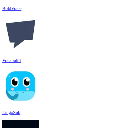
BoldVoice
Vocabulift
LingoSub