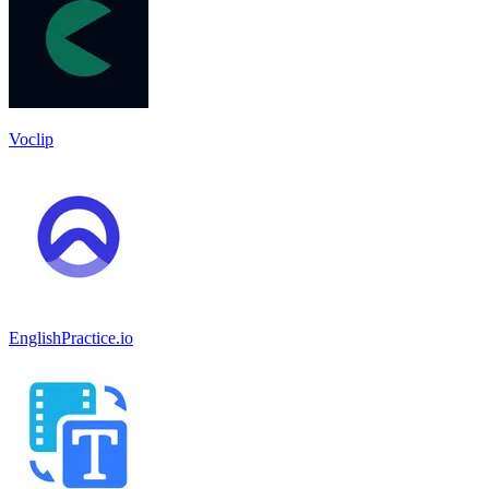
Voclip
EnglishPractice.io