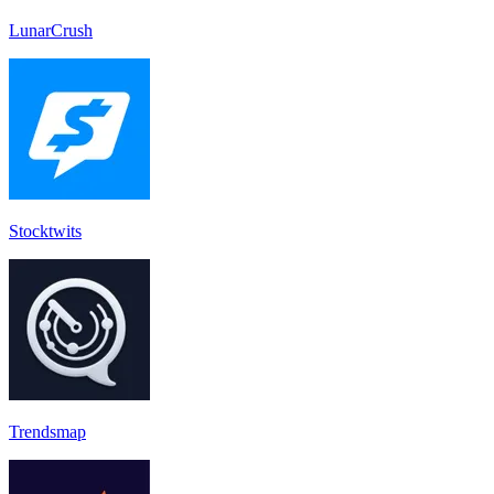
LunarCrush
Stocktwit‪s‬
Trendsmap