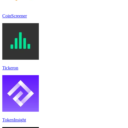
CoinScreener
Tickeron
TokenInsight