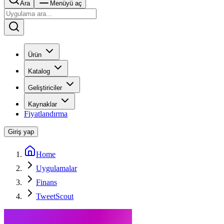
Ara
Menüyü aç
Ürün
Katalog
Geliştiriciler
Kaynaklar
Fiyatlandırma
Giriş yap
Home
Uygulamalar
Finans
TweetScout