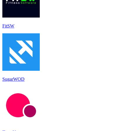
FitSW
SugarWOD