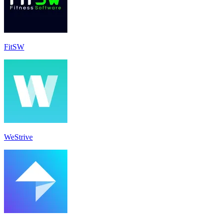
FitSW
WeStrive