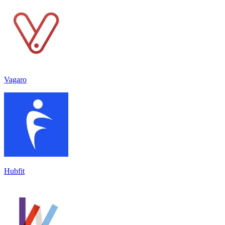
Vagaro
Hubfit