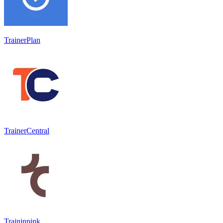
TrainerPlan
TrainerCentral
Traininpink