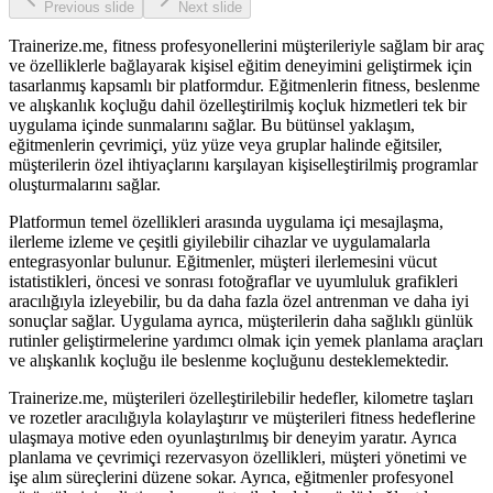
Previous slide
Next slide
Trainerize.me, fitness profesyonellerini müşterileriyle sağlam bir araç
ve özelliklerle bağlayarak kişisel eğitim deneyimini geliştirmek için
tasarlanmış kapsamlı bir platformdur. Eğitmenlerin fitness, beslenme
ve alışkanlık koçluğu dahil özelleştirilmiş koçluk hizmetleri tek bir
uygulama içinde sunmalarını sağlar. Bu bütünsel yaklaşım,
eğitmenlerin çevrimiçi, yüz yüze veya gruplar halinde eğitsiler,
müşterilerin özel ihtiyaçlarını karşılayan kişiselleştirilmiş programlar
oluşturmalarını sağlar.
Platformun temel özellikleri arasında uygulama içi mesajlaşma,
ilerleme izleme ve çeşitli giyilebilir cihazlar ve uygulamalarla
entegrasyonlar bulunur. Eğitmenler, müşteri ilerlemesini vücut
istatistikleri, öncesi ve sonrası fotoğraflar ve uyumluluk grafikleri
aracılığıyla izleyebilir, bu da daha fazla özel antrenman ve daha iyi
sonuçlar sağlar. Uygulama ayrıca, müşterilerin daha sağlıklı günlük
rutinler geliştirmelerine yardımcı olmak için yemek planlama araçları
ve alışkanlık koçluğu ile beslenme koçluğunu desteklemektedir.
Trainerize.me, müşterileri özelleştirilebilir hedefler, kilometre taşları
ve rozetler aracılığıyla kolaylaştırır ve müşterileri fitness hedeflerine
ulaşmaya motive eden oyunlaştırılmış bir deneyim yaratır. Ayrıca
planlama ve çevrimiçi rezervasyon özellikleri, müşteri yönetimi ve
işe alım süreçlerini düzene sokar. Ayrıca, eğitmenler profesyonel