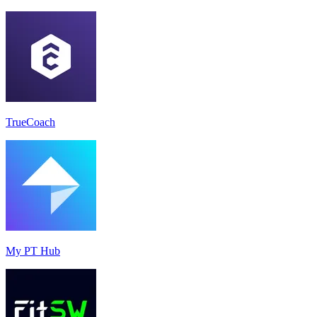
TrueCoach
My PT Hub