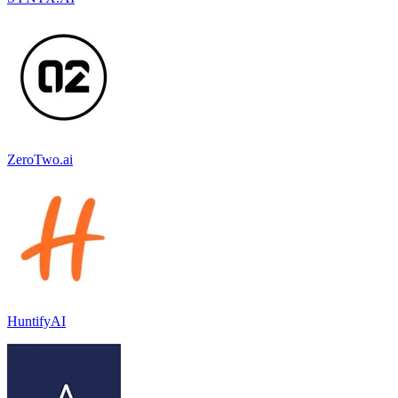
ZeroTwo.ai
HuntifyAI