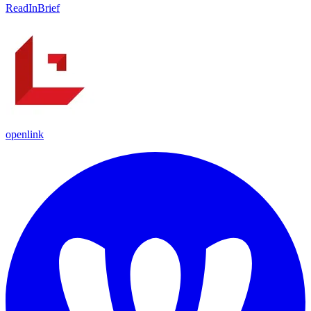
ReadInBrief
openlink