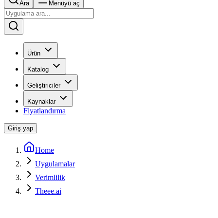
Ara
Menüyü aç
Ürün
Katalog
Geliştiriciler
Kaynaklar
Fiyatlandırma
Giriş yap
Home
Uygulamalar
Verimlilik
Theee.ai