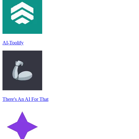
AI-Toolify
There's An AI For That