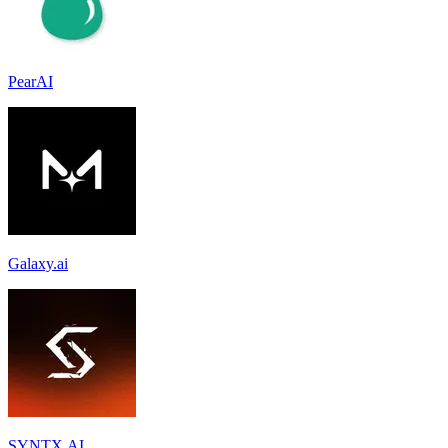
PearAI
Galaxy.ai
SYNTX.AI