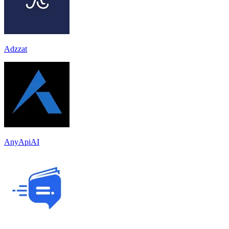
Adzzat
AnyApiAI