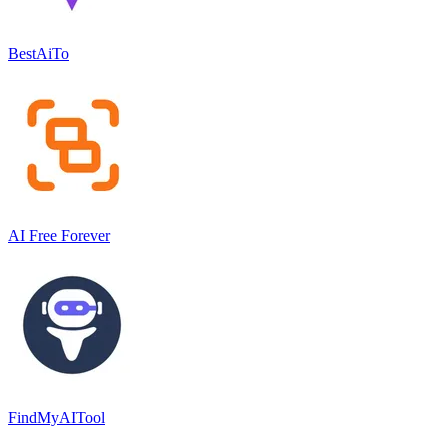
BestAiTo
AI Free Forever
FindMyAITool