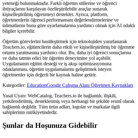
yeteneği bulunmaktadır. Farklı öğretim stillerine ve öğrenci
ihtiyaçlarını karşılayan özelleştirilebilir araçlar sunarak
kişiselleştirilmiş öğrenmeyi destekler. Ayrıca, platform,
öğretmenlerin öğrenci performansını değerlendirmelerine ve
talimatlarını buna göre uyarlamalarına yardımcı olmak için AI odaklı
bilgiler içerebilir.
Öğretim görevlerini basitleştirmek için teknolojiden yararlanarak
Teachers.io, eğitimcilerin daha etkili ve kişiselleştirilmiş bir öğrenme
ortamı yaratmasına yardımcı olur. Bu, daha iyi öğrenci sonuçlarına
ve daha tatmin edici bir öğretim deneyimine yol açabilir.
Uygulamanın eğitim desteği ve iş akışı optimizasyonuna
odaklanması, öğretim uygulamalarını geliştirmek isteyen
öğretmenler için değerli bir kaynak haline getirir.
Kategoriler
:
Education
Google Çalışma Alanı Öğretmen Kaynakları
Yasal Uyarı: WebCatalog, Teachers.io ile bağlantılı, ilişkili,
yetkilendirilmiş, desteklenmiş veya herhangi bir şekilde resmî olarak
bağlantılı değildir. Tüm ürün adları, logolar ve markalar ilgili
sahiplerinin mülkiyetindedir.
Şunlar da Hoşunuza Gidebilir