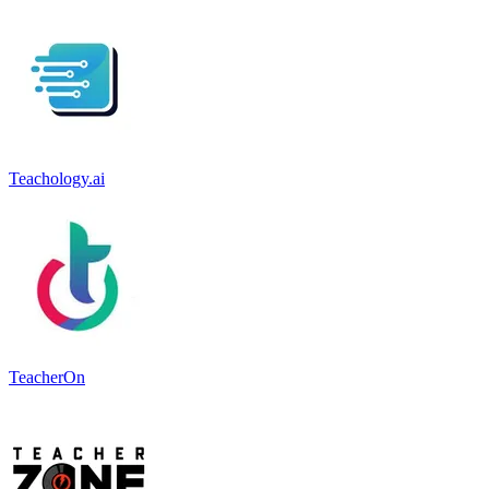
Teachology.ai
TeacherOn