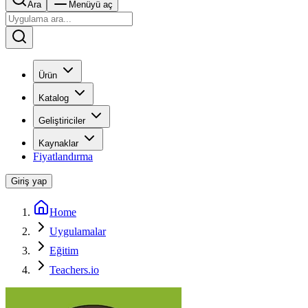
Ara
Menüyü aç
Ürün
Katalog
Geliştiriciler
Kaynaklar
Fiyatlandırma
Giriş yap
Home
Uygulamalar
Eğitim
Teachers.io