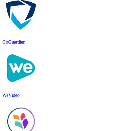
GoGuardian
WeVideo