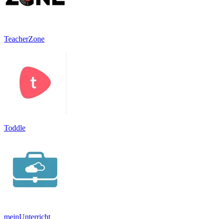
TeacherZone
Toddle
meinUnterricht