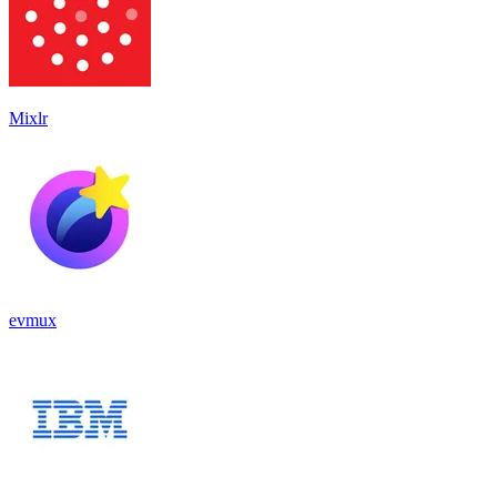
Mixlr
evmux