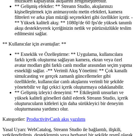
müzikleri kaplayarak akışlarını zenginleştirebilir.
** Gelişmiş efektler: ** Streann Studio, akışlarınızı
kişiselleştirmek için animasyonlu metin efektleri, kamera
filtreleri ve arka plan müziği seçenekleri gibi özellikler içerir. -
** Yüksek kaliteli akış: ** 1080p'de 60 fps'de yüksek tanımlı
akışı destekleyerek içeriğinizin netlik ve pürüzsüzlükle teslim
edilmesini sağlar.
** Kullanıcılar için avantajlar: **
** Esneklik ve Özelleştirme: ** Uygulama, kullanıcılara
farklı içerik oluşturma sağlayan kamera, ekran veya özel
avatar modları gibi farklı canlı modlar arasından seçim yapma
esnekliği sağlar. -** Verimli Akış Yönetimi: ** Çok kanallı
simulcasting ve gerçek zamanlı güncellemeler gibi
özelliklerle, kullanıcılar canlı akışlarını verimli bir şekilde
yönetebilir ve ilgi çekici içerik oluşturmaya odaklanabilir.
** Gelişmiş izleyici deneyimi: ** Etkileşimli unsurları ve
yüksek kaliteli görselleri dahil ederek Streann Studio, içerik
oluşturucuların kitleleri için daha sürükleyici bir deneyim
oluşturmasına yardımcı olur.
Kategoriler
:
Productivity
Canlı akış yazılımı
Yasal Uyarı: WebCatalog, Streann Studio ile bağlantılı, ilişkili,
yetkilendirilmiş, desteklenmiş veya herhangi bir şekilde resmî olarak