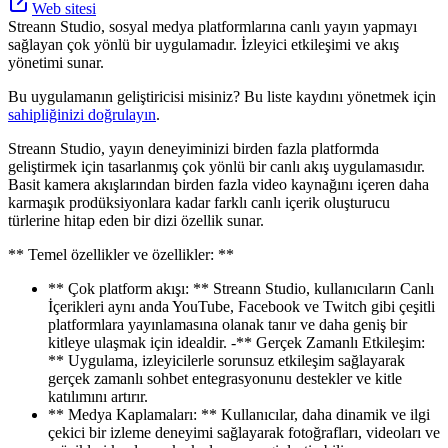
Web sitesi
Streann Studio, sosyal medya platformlarına canlı yayın yapmayı
sağlayan çok yönlü bir uygulamadır. İzleyici etkileşimi ve akış
yönetimi sunar.
Bu uygulamanın geliştiricisi misiniz? Bu liste kaydını yönetmek için
sahipliğinizi doğrulayın
.
Streann Studio, yayın deneyiminizi birden fazla platformda
geliştirmek için tasarlanmış çok yönlü bir canlı akış uygulamasıdır.
Basit kamera akışlarından birden fazla video kaynağını içeren daha
karmaşık prodüksiyonlara kadar farklı canlı içerik oluşturucu
türlerine hitap eden bir dizi özellik sunar.
** Temel özellikler ve özellikler: **
** Çok platform akışı: ** Streann Studio, kullanıcıların Canlı
İçerikleri aynı anda YouTube, Facebook ve Twitch gibi çeşitli
platformlara yayınlamasına olanak tanır ve daha geniş bir
kitleye ulaşmak için idealdir. -** Gerçek Zamanlı Etkileşim:
** Uygulama, izleyicilerle sorunsuz etkileşim sağlayarak
gerçek zamanlı sohbet entegrasyonunu destekler ve kitle
katılımını artırır.
** Medya Kaplamaları: ** Kullanıcılar, daha dinamik ve ilgi
çekici bir izleme deneyimi sağlayarak fotoğrafları, videoları ve