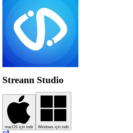
Streann Studio
macOS için indir
Windows için indir