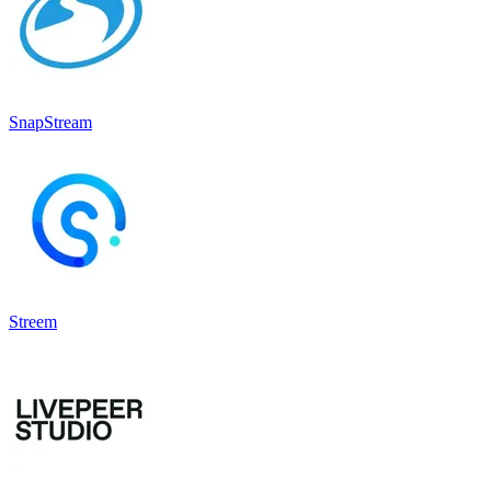
SnapStream
Streem