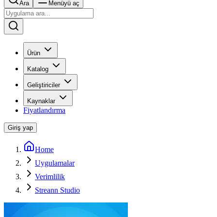
Ara
Menüyü aç
Ürün
Katalog
Geliştiriciler
Kaynaklar
Fiyatlandırma
Giriş yap
Home
Uygulamalar
Verimlilik
Streann Studio