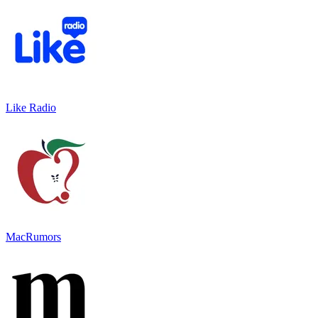
Like Radio
MacRumors