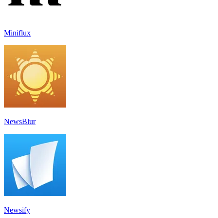
Miniflux
NewsBlur
Newsify