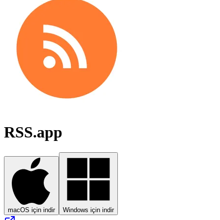
RSS.app
macOS için indir
Windows için indir