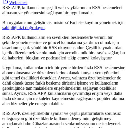
Web sitesi
RSS.APP, kullanıcıların çeşitli web sayfalarından RSS beslemeleri
almasını ve yönetmesini sağlayan bir uygulamadır.
Bu uygulamanın geliştiricisi misiniz? Bu liste kaydını yönetmek için
sahipliğinizi doğrulayın
.
RSS.APP, kullanıcıların en sevdikleri beslemelerle verimli bir
şekilde yönetmelerine ve güncel kalmalarına yardımcı olmak için
tasarlanmış çok yönlü bir RSS okuyucusudur. Çeşitli kaynaklardan
içerik düzenlemek ve okumak için aerodinamik bir arayüz sağlar, bu
da haberleri, blogları ve podcast'leri takip etmeyi kolaylaştırır.
Uygulama, kullanıcıların tek bir yerde birden fazla RSS beslemesine
abone olmasına ve düzenlemelerine olanak tanıyan yem yönetimi
gibi temel özellikleri destekler. Ayrıca, yalnızca özet beslemeler de
dahil olmak üzere farklı besleme türlerini işleme ve kullanıcıların
gerektiğinde tam makalelere erişebilmelerini sağlayan özellikler
sunar. Ayrıca, RSS.APP, kullanıcıların çevrimdışı erişim veya daha
fazla okuma için makaleler kaydetmesini sağlayarak popüler okuma
alıcı hizmetleriyle entegre olabilir.
RSS.APP, özelleştirilebilir ayarlar ve çeşitli platformlarla sorunsuz
entegrasyon gibi özelliklerle kullanıcı deneyimini geliştirmeyi
amaçlamaktadır. Cihazlar arasında senkronizasyonu destekleyerek