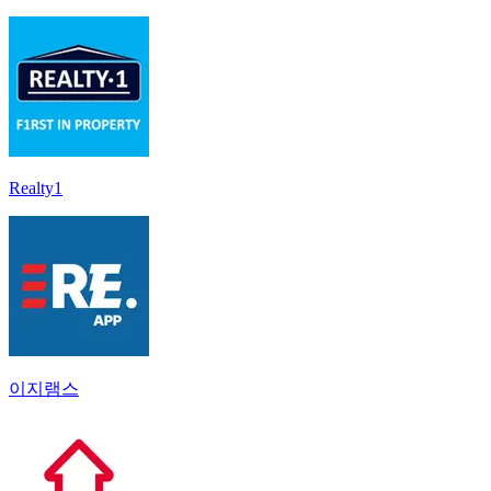
Realty1
이지램스