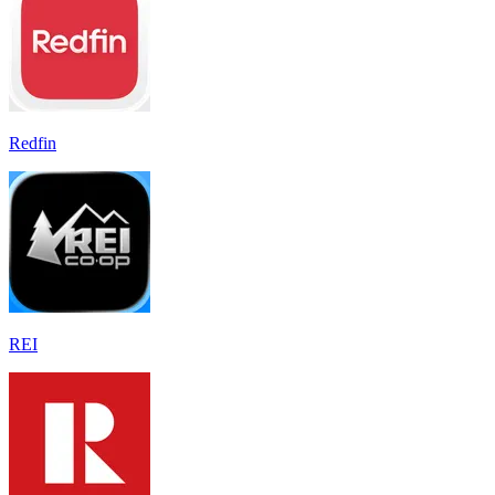
Redfin
REI