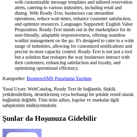
with customizable message templates and tailored reservation
alerts, catering to various industries, including retail and
dining. With Ready-Text, businesses can streamline
operations, reduce wait times, enhance customer satisfaction,
and optimize resources. Languages Supported: English Value
Proposition: Ready-Text stands out in the marketplace for its
user-friendly, adaptable responsiveness, offering seamless
waitlist management on the go. It's designed to cater to a wide
range of industries, allowing for customized notifications and
precise in-store capacity control. Ready-Text is not just a tool
but a solution that reshapes the way businesses interact with
their customers, enhancing satisfaction and loyalty, and
optimizing operational efficiency.
Kategoriler
:
Business
SMS Pazarlama Yazılımı
Yasal Uyarı: WebCatalog, Ready Text ile bağlantılı, ilişkili,
yetkilendirilmiş, desteklenmiş veya herhangi bir şekilde resmî olarak
bağlantılı değildir. Tüm ürün adları, logolar ve markalar ilgili
sahiplerinin mülkiyetindedir.
Şunlar da Hoşunuza Gidebilir