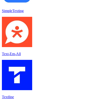
SimpleTexting
Text-Em-All
Textline