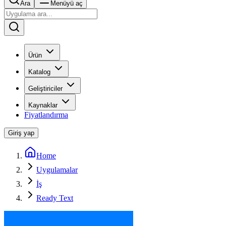
Ara
Menüyü aç
Ürün
Katalog
Geliştiriciler
Kaynaklar
Fiyatlandırma
Giriş yap
Home
Uygulamalar
İş
Ready Text