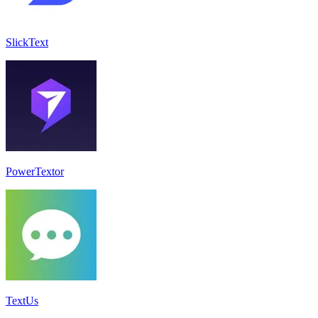
SlickText
PowerTextor
TextUs