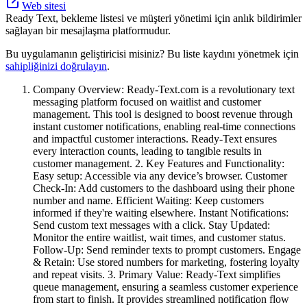
Web sitesi
Ready Text, bekleme listesi ve müşteri yönetimi için anlık bildirimler
sağlayan bir mesajlaşma platformudur.
Bu uygulamanın geliştiricisi misiniz? Bu liste kaydını yönetmek için
sahipliğinizi doğrulayın
.
Company Overview: Ready-Text.com is a revolutionary text
messaging platform focused on waitlist and customer
management. This tool is designed to boost revenue through
instant customer notifications, enabling real-time connections
and impactful customer interactions. Ready-Text ensures
every interaction counts, leading to tangible results in
customer management. 2. Key Features and Functionality:
Easy setup: Accessible via any device’s browser. Customer
Check-In: Add customers to the dashboard using their phone
number and name. Efficient Waiting: Keep customers
informed if they're waiting elsewhere. Instant Notifications:
Send custom text messages with a click. Stay Updated:
Monitor the entire waitlist, wait times, and customer status.
Follow-Up: Send reminder texts to prompt customers. Engage
& Retain: Use stored numbers for marketing, fostering loyalty
and repeat visits. 3. Primary Value: Ready-Text simplifies
queue management, ensuring a seamless customer experience
from start to finish. It provides streamlined notification flow