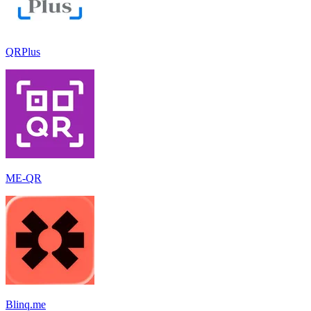
QRPlus
ME-QR
Blinq.me