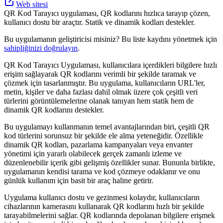
Web sitesi
QR Kod Tarayıcı uygulaması, QR kodlarını hızlıca tarayıp çözen,
kullanıcı dostu bir araçtır. Statik ve dinamik kodları destekler.
Bu uygulamanın geliştiricisi misiniz? Bu liste kaydını yönetmek için
sahipliğinizi doğrulayın
.
QR Kod Tarayıcı Uygulaması, kullanıcılara içerdikleri bilgilere hızlı
erişim sağlayarak QR kodlarını verimli bir şekilde taramak ve
çözmek için tasarlanmıştır. Bu uygulama, kullanıcıların URL'ler,
metin, kişiler ve daha fazlası dahil olmak üzere çok çeşitli veri
türlerini görüntülemelerine olanak tanıyan hem statik hem de
dinamik QR kodlarını destekler.
Bu uygulamayı kullanmanın temel avantajlarından biri, çeşitli QR
kod türlerini sorunsuz bir şekilde ele alma yeteneğidir. Özellikle
dinamik QR kodları, pazarlama kampanyaları veya envanter
yönetimi için yararlı olabilecek gerçek zamanlı izleme ve
düzenlenebilir içerik gibi gelişmiş özellikler sunar. Bununla birlikte,
uygulamanın kendisi tarama ve kod çözmeye odaklanır ve onu
günlük kullanım için basit bir araç haline getirir.
Uygulama kullanıcı dostu ve gezinmesi kolaydır, kullanıcıların
cihazlarının kamerasını kullanarak QR kodlarını hızlı bir şekilde
tarayabilmelerini sağlar. QR kodlarında depolanan bilgilere erişmek