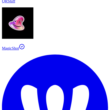
QRStuff
MagicShot