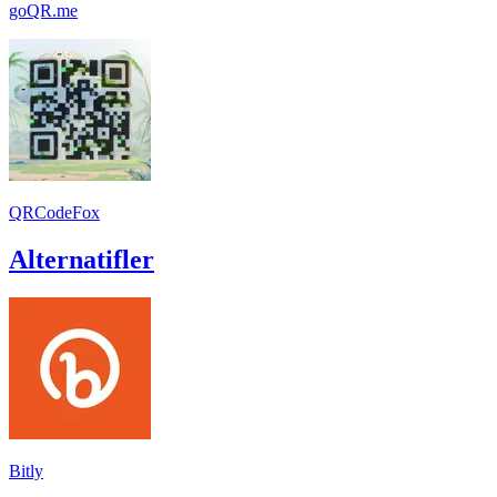
goQR.me
QRCodeFox
Alternatifler
Bitly