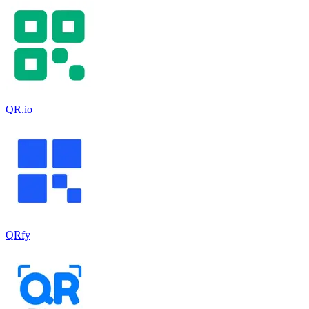
QR.io
QRfy