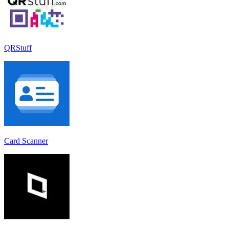
QRStuff
Card Scanner