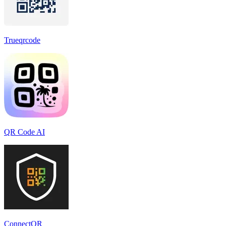
Trueqrcode
QR Code AI
ConnectQR