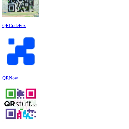
QRCodeFox
QRNow