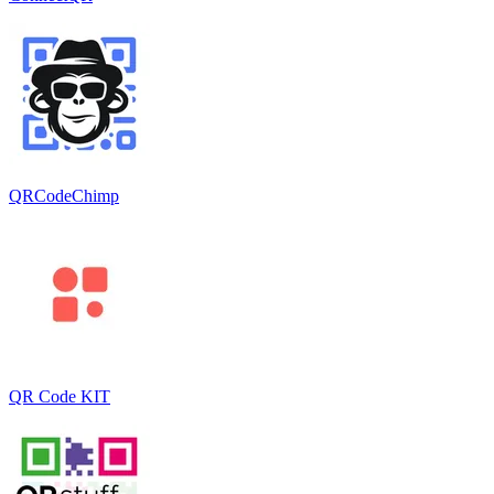
QRCodeChimp
QR Code KIT