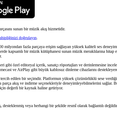
çasını sunan bir müzik akış hizmetidir.
ahipliğinizi doğrulayın
.
ilyondan fazla parçaya erişim sağlayan yüksek kaliteli ses deneyimleri
lerde kapsamlı bir müzik kütüphanesi sunan müzik meraklılarına hitap etm
r.
eri gibi özel editoryal içerik, sanatçı röportajları ve derinlemesine ince
romecast ve AirPlay gibi büyük kablosuz dinleme cihazlarını destekleyer
 tercih edilen bir seçimdir. Platformun yüksek çözünürlüklü sese verdiği 
rça akış ve indirme seçenekleriyle deneyimleyebilmelerini sağlar. Bu ka
için değerli bir kaynak haline getiriyor.
ş, desteklenmiş veya herhangi bir şekilde resmî olarak bağlantılı değildir