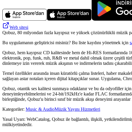
Web sitesi
Qobuz, 80 milyondan fazla kayıpsız ve yüksek çözünürlüklü müzik par
Bu uygulamanın geliştiricisi misiniz? Bu liste kaydını yönetmek için
s
Qobuz, hem kayıpsız CD kalitesinde hem de Hi-RES formatlarında 100 m
elektronik, pop, funk, ruh, R&B ve metal dahil olmak üzere çeşitli tür
dinlemeye izin vererek müzik akışının ve indirmelerin tadını çıkarabili
Temel özellikler arasında insan küratörlü çalma listeleri, haber makalel
sağlayan astar notaları içeren dijital kitapçıklar sunar. Uygulama, Ch
Qobuz, otantik ses kalitesi sunmaya odaklanır ve bu da odyofiller için
deneyimleyebilmelerini ve 24-bit/192kHz'e kadar FLAC formatlarında pa
birleştiğinde, Qobuz'u birinci sınıf bir müzik akışı deneyimi arayanlar 
Kategoriler
:
Music & Audio
Müzik Yayını Hizmetleri
Yasal Uyarı: WebCatalog, Qobuz ile bağlantılı, ilişkili, yetkilendirilmi
mülkiyetindedir.