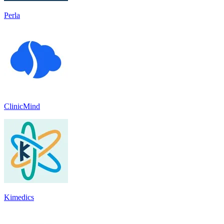
Perla
ClinicMind
Kimedics