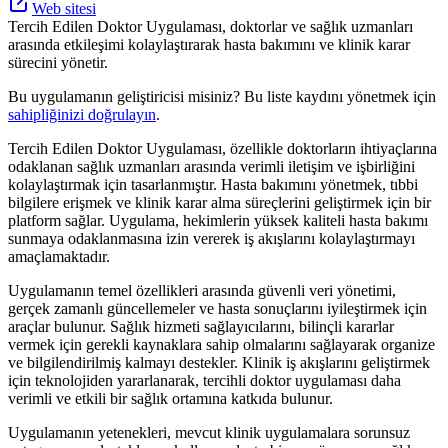
Web sitesi
Tercih Edilen Doktor Uygulaması, doktorlar ve sağlık uzmanları
arasında etkileşimi kolaylaştırarak hasta bakımını ve klinik karar
sürecini yönetir.
Bu uygulamanın geliştiricisi misiniz? Bu liste kaydını yönetmek için
sahipliğinizi doğrulayın
.
Tercih Edilen Doktor Uygulaması, özellikle doktorların ihtiyaçlarına
odaklanan sağlık uzmanları arasında verimli iletişim ve işbirliğini
kolaylaştırmak için tasarlanmıştır. Hasta bakımını yönetmek, tıbbi
bilgilere erişmek ve klinik karar alma süreçlerini geliştirmek için bir
platform sağlar. Uygulama, hekimlerin yüksek kaliteli hasta bakımı
sunmaya odaklanmasına izin vererek iş akışlarını kolaylaştırmayı
amaçlamaktadır.
Uygulamanın temel özellikleri arasında güvenli veri yönetimi,
gerçek zamanlı güncellemeler ve hasta sonuçlarını iyileştirmek için
araçlar bulunur. Sağlık hizmeti sağlayıcılarını, bilinçli kararlar
vermek için gerekli kaynaklara sahip olmalarını sağlayarak organize
ve bilgilendirilmiş kalmayı destekler. Klinik iş akışlarını geliştirmek
için teknolojiden yararlanarak, tercihli doktor uygulaması daha
verimli ve etkili bir sağlık ortamına katkıda bulunur.
Uygulamanın yetenekleri, mevcut klinik uygulamalara sorunsuz