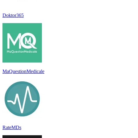
Doktor365
MaQuestionMedicale
RateMDs