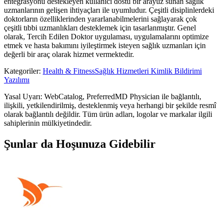
entegrasyonu destekleyen kullanıcı dostu bir arayüz sunan sağlık
uzmanlarının gelişen ihtiyaçları ile uyumludur. Çeşitli disiplinlerdeki
doktorların özelliklerinden yararlanabilmelerini sağlayarak çok
çeşitli tıbbi uzmanlıkları desteklemek için tasarlanmıştır. Genel
olarak, Tercih Edilen Doktor uygulaması, uygulamalarını optimize
etmek ve hasta bakımını iyileştirmek isteyen sağlık uzmanları için
değerli bir araç olarak hizmet vermektedir.
Kategoriler
:
Health & Fitness
Sağlık Hizmetleri Kimlik Bildirimi
Yazılımı
Yasal Uyarı: WebCatalog, PreferredMD Physician ile bağlantılı,
ilişkili, yetkilendirilmiş, desteklenmiş veya herhangi bir şekilde resmî
olarak bağlantılı değildir. Tüm ürün adları, logolar ve markalar ilgili
sahiplerinin mülkiyetindedir.
Şunlar da Hoşunuza Gidebilir