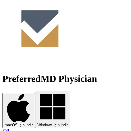
PreferredMD Physician
macOS için indir
Windows için indir