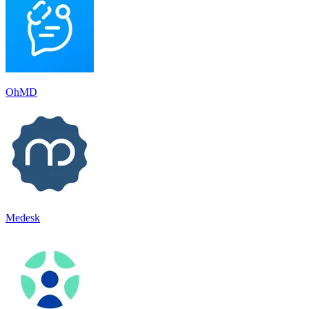
OhMD
Medesk