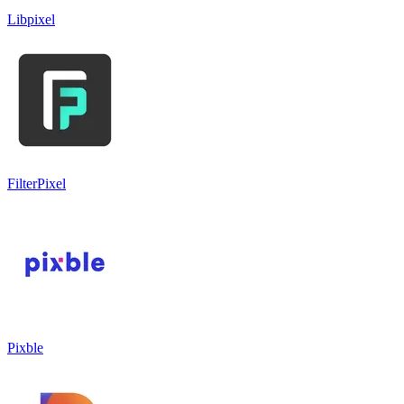
Libpixel
FilterPixel
Pixble