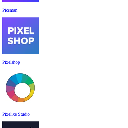
Picsman
Pixelshop
Pixelixe Studio