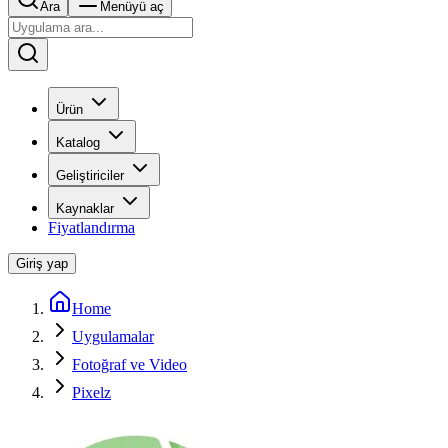
Ara
Menüyü aç
Ürün
Katalog
Geliştiriciler
Kaynaklar
Fiyatlandırma
Giriş yap
Home
Uygulamalar
Fotoğraf ve Video
Pixelz