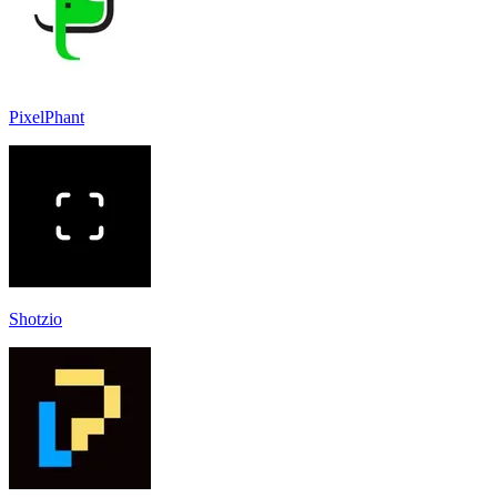
PixelPhant
Shotzio