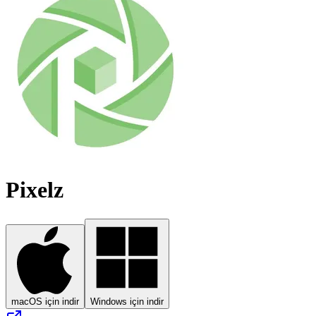
Pixelz
macOS için indir
Windows için indir