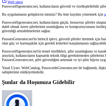
Web sitesi
PasswordSgenerator.net, kullanıcıların güvenli ve özelleştirilebilir şif
Bu uygulamanın geliştiricisi misiniz? Bu liste kaydını yönetmek için
s
PasswordSgenerator.net, kullanıcıların güçlü, benzersiz şifreler oluştu
dahil olmak üzere şifrelerinin uzunluğunu ve kompozisyonunu özelleştirm
güvenliği artırabilmelerini sağlar.
PasssesGenerator.net'in birincil işlevi, güvenli şifreler üretmek için ba
olan güç ve karmaşıklık için gerekli kriterleri karşılamasını sağlayabil
PasswordSgenerator.net'in temel özellikleri, şifre uzunluğunu ve karakte
arayüzü, kullanıcıların kapsamlı teknik bilgi gerektirmeden şifrelerini 
PasssesGenerator.net, şifre güvenliğini artırmak ve iyi şifre hijyen uyg
Yasal Uyarı: WebCatalog, PasswordsGenerator.net ile bağlantılı, ilişkili
sahiplerinin mülkiyetindedir.
Şunlar da Hoşunuza Gidebilir