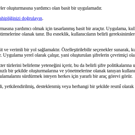
reler oluşturmasına yardımcı olan basit bir uygulamadır.
ahipliğinizi doğrulayın
.
rmasına yardımcı olmak için tasarlanmış basit bir araçtır. Uygulama, kulla
elerine olanak tanır. Bu esneklik, kullanıcıların belirli gereksinimlere
sit ve verimli bir yol sağlamaktır. Özelleştirilebilir seçenekler sunarak, 
ir. Uygulama yerel olarak çalışır, yani oluşturulan şifrelerin çevrimiçi ol
r türlerini belirleme yeteneğini içerir, bu da belirli şifre politikaların
hızlı bir şekilde oluşturmalarına ve yönetmelerine olanak tanıyan kullanı
ulamalarını sürdürmek isteyen herkes için yararlı bir araç görevi görür.
, yetkilendirilmiş, desteklenmiş veya herhangi bir şekilde resmî olarak b