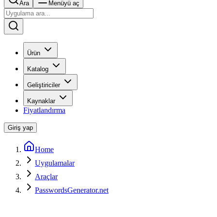
Ara
Menüyü aç
Ürün
Katalog
Geliştiriciler
Kaynaklar
Fiyatlandırma
Giriş yap
Home
Uygulamalar
Araçlar
PasswordsGenerator.net