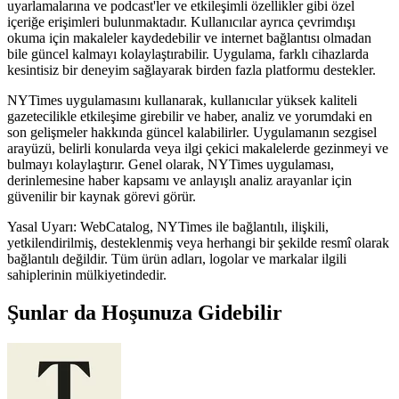
uyarlamalarına ve podcast'ler ve etkileşimli özellikler gibi özel
içeriğe erişimleri bulunmaktadır. Kullanıcılar ayrıca çevrimdışı
okuma için makaleler kaydedebilir ve internet bağlantısı olmadan
bile güncel kalmayı kolaylaştırabilir. Uygulama, farklı cihazlarda
kesintisiz bir deneyim sağlayarak birden fazla platformu destekler.
NYTimes uygulamasını kullanarak, kullanıcılar yüksek kaliteli
gazetecilikle etkileşime girebilir ve haber, analiz ve yorumdaki en
son gelişmeler hakkında güncel kalabilirler. Uygulamanın sezgisel
arayüzü, belirli konularda veya ilgi çekici makalelerde gezinmeyi ve
bulmayı kolaylaştırır. Genel olarak, NYTimes uygulaması,
derinlemesine haber kapsamı ve anlayışlı analiz arayanlar için
güvenilir bir kaynak görevi görür.
Yasal Uyarı: WebCatalog, NYTimes ile bağlantılı, ilişkili,
yetkilendirilmiş, desteklenmiş veya herhangi bir şekilde resmî olarak
bağlantılı değildir. Tüm ürün adları, logolar ve markalar ilgili
sahiplerinin mülkiyetindedir.
Şunlar da Hoşunuza Gidebilir