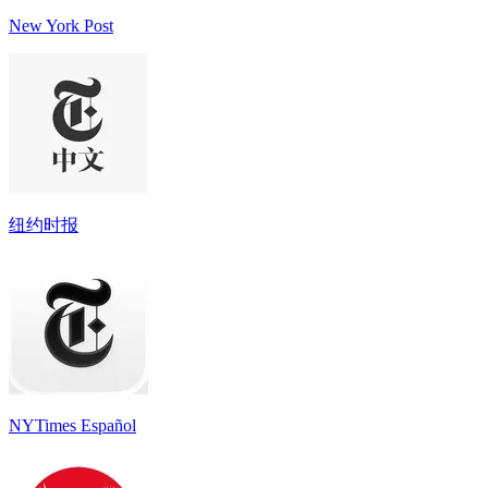
New York Post
纽约时报
NYTimes Español