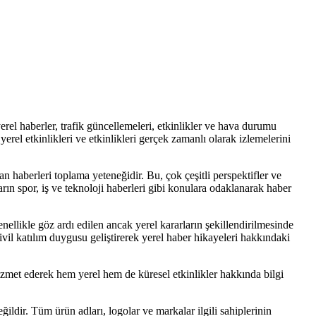
erel haberler, trafik güncellemeleri, etkinlikler ve hava durumu
erel etkinlikleri ve etkinlikleri gerçek zamanlı olarak izlemelerini
n haberleri toplama yeteneğidir. Bu, çok çeşitli perspektifler ve
ıların spor, iş ve teknoloji haberleri gibi konulara odaklanarak haber
nellikle göz ardı edilen ancak yerel kararların şekillendirilmesinde
sivil katılım duygusu geliştirerek yerel haber hikayeleri hakkındaki
izmet ederek hem yerel hem de küresel etkinlikler hakkında bilgi
ğildir. Tüm ürün adları, logolar ve markalar ilgili sahiplerinin