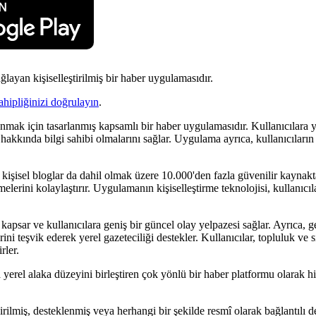
ğlayan kişiselleştirilmiş bir haber uygulamasıdır.
ahipliğinizi doğrulayın
.
unmak için tasarlanmış kapsamlı bir haber uygulamasıdır. Kullanıcılara y
hakkında bilgi sahibi olmalarını sağlar. Uygulama ayrıca, kullanıcıların y
kişisel bloglar da dahil olmak üzere 10.000'den fazla güvenilir kaynakta
fetmelerini kolaylaştırır. Uygulamanın kişiselleştirme teknolojisi, kullanıc
kapsar ve kullanıcılara geniş bir güncel olay yelpazesi sağlar. Ayrıca, ge
ni teşvik ederek yerel gazeteciliği destekler. Kullanıcılar, topluluk ve 
rler.
yerel alaka düzeyini birleştiren çok yönlü bir haber platformu olarak h
rilmiş, desteklenmiş veya herhangi bir şekilde resmî olarak bağlantılı de