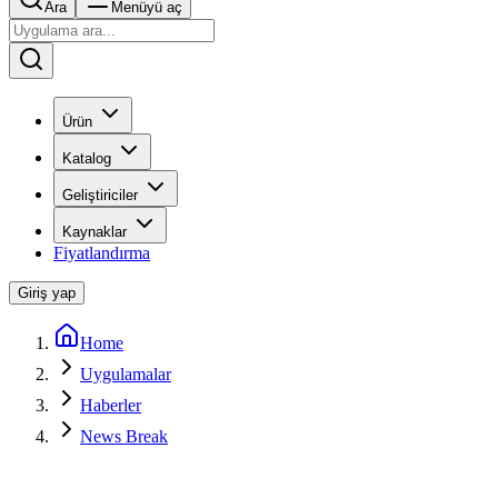
Ara
Menüyü aç
Ürün
Katalog
Geliştiriciler
Kaynaklar
Fiyatlandırma
Giriş yap
Home
Uygulamalar
Haberler
News Break