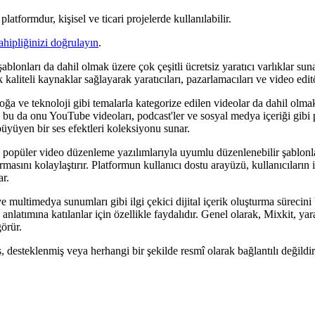
latformdur, kişisel ve ticari projelerde kullanılabilir.
ahipliğinizi doğrulayın
.
şablonları da dahil olmak üzere çok çeşitli ücretsiz yaratıcı varlıklar su
aliteli kaynaklar sağlayarak yaratıcıları, pazarlamacıları ve video editö
 ve teknoloji gibi temalarla kategorize edilen videolar da dahil olmak 
, bu da onu YouTube videoları, podcast'ler ve sosyal medya içeriği gibi pr
üyüyen bir ses efektleri koleksiyonu sunar.
popüler video düzenleme yazılımlarıyla uyumlu düzenlenebilir şablonlar 
masını kolaylaştırır. Platformun kullanıcı dostu arayüzü, kullanıcıların i
ar.
 ve multimedya sunumları gibi ilgi çekici dijital içerik oluşturma sürecini
 anlatımına katılanlar için özellikle faydalıdır. Genel olarak, Mixkit, yara
görür.
iş, desteklenmiş veya herhangi bir şekilde resmî olarak bağlantılı değildir