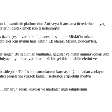
nan kapsamlı bir platformdur. Atıf veya lisanslama ücretlerine ihtiyaç
rlerini desteklemek için tasarlanmıştır.
üzere çeşitli varlık kütüphanesine sahiptir. Mixkit'in müzik
ojeler için uygun hale getirir. Ek olarak, Mixkit, podcast'leri,
sağlar. Bu şablonlar, tanıtımlar, geçişler ve metin animasyonları gibi
htiyaç duydukları varlıkları hızlı bir şekilde bulabilmelerini ve
 basitleştirir. Telif hakkı sorunlarının karmaşıklığı olmadan zorlayıcı
tıcı projelerini yüksek kaliteli, serbestçe erişilebilir medya
. Tüm ürün adları, logolar ve markalar ilgili sahiplerinin