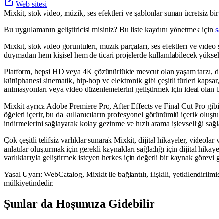
Web sitesi
Mixkit, stok video, müzik, ses efektleri ve şablonlar sunan ücretsiz bir p
Bu uygulamanın geliştiricisi misiniz? Bu liste kaydını yönetmek için
s
Mixkit, stok video görüntüleri, müzik parçaları, ses efektleri ve video 
duymadan hem kişisel hem de ticari projelerde kullanılabilecek yüksek k
Platform, hepsi HD veya 4K çözünürlükte mevcut olan yaşam tarzı, doğa
kütüphanesi sinematik, hip-hop ve elektronik gibi çeşitli türleri kapsar
animasyonları veya video düzenlemelerini geliştirmek için ideal olan b
Mixkit ayrıca Adobe Premiere Pro, After Effects ve Final Cut Pro gibi 
öğeleri içerir, bu da kullanıcıların profesyonel görünümlü içerik oluştur
indirmelerini sağlayarak kolay gezinme ve hızlı arama işlevselliği sağl
Çok çeşitli telifsiz varlıklar sunarak Mixkit, dijital hikayeler, videolar
anlatılar oluşturmak için gerekli kaynakları sağladığı için dijital hikaye
varlıklarıyla geliştirmek isteyen herkes için değerli bir kaynak görevi 
Yasal Uyarı: WebCatalog, Mixkit ile bağlantılı, ilişkili, yetkilendirilm
mülkiyetindedir.
Şunlar da Hoşunuza Gidebilir